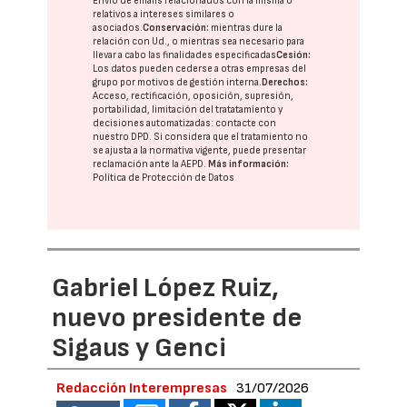
Envío de emails relacionados con la misma o
relativos a intereses similares o
asociados.
Conservación:
mientras dure la
relación con Ud., o mientras sea necesario para
llevar a cabo las finalidades especificadas
Cesión:
Los datos pueden cederse a otras
empresas del
grupo
por motivos de gestión interna.
Derechos:
Acceso, rectificación, oposición, supresión,
portabilidad, limitación del tratatamiento y
decisiones automatizadas:
contacte con
nuestro DPD
. Si considera que el tratamiento no
se ajusta a la normativa vigente, puede presentar
reclamación ante la
AEPD
.
Más información:
Política de Protección de Datos
Gabriel López Ruiz,
nuevo presidente de
Sigaus y Genci
Redacción Interempresas
31/07/2026