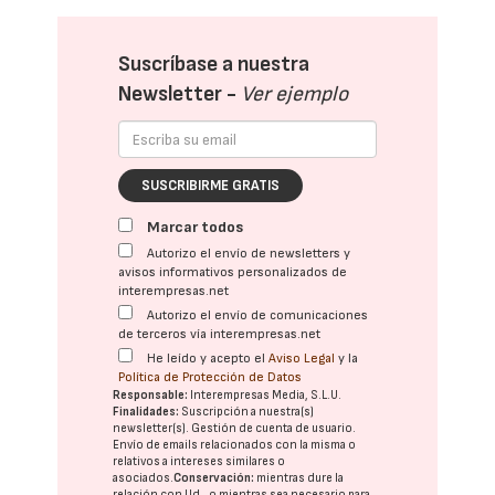
Suscríbase a nuestra
Newsletter -
Ver ejemplo
SUSCRIBIRME GRATIS
Marcar todos
Autorizo el envío de newsletters y
avisos informativos personalizados de
interempresas.net
Autorizo el envío de comunicaciones
de terceros vía interempresas.net
He leído y acepto el
Aviso Legal
y la
Política de Protección de Datos
Responsable:
Interempresas Media, S.L.U.
Finalidades:
Suscripción a nuestra(s)
newsletter(s). Gestión de cuenta de usuario.
Envío de emails relacionados con la misma o
relativos a intereses similares o
asociados.
Conservación:
mientras dure la
relación con Ud., o mientras sea necesario para