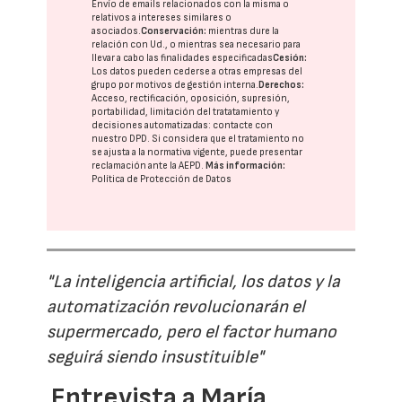
Envío de emails relacionados con la misma o
relativos a intereses similares o
asociados.
Conservación:
mientras dure la
relación con Ud., o mientras sea necesario para
llevar a cabo las finalidades especificadas
Cesión:
Los datos pueden cederse a otras
empresas del
grupo
por motivos de gestión interna.
Derechos:
Acceso, rectificación, oposición, supresión,
portabilidad, limitación del tratatamiento y
decisiones automatizadas:
contacte con
nuestro DPD
. Si considera que el tratamiento no
se ajusta a la normativa vigente, puede presentar
reclamación ante la
AEPD
.
Más información:
Política de Protección de Datos
"La inteligencia artificial, los datos y la
automatización revolucionarán el
supermercado, pero el factor humano
seguirá siendo insustituible"
Entrevista a María