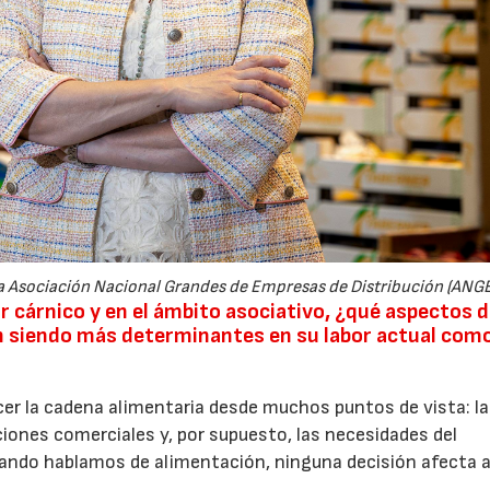
la Asociación Nacional Grandes de Empresas de Distribución (ANGE
or cárnico y en el ámbito asociativo, ¿qué aspectos d
án siendo más determinantes en su labor actual com
cer la cadena alimentaria desde muchos puntos de vista: la
laciones comerciales y, por supuesto, las necesidades del
uando hablamos de alimentación, ninguna decisión afecta 