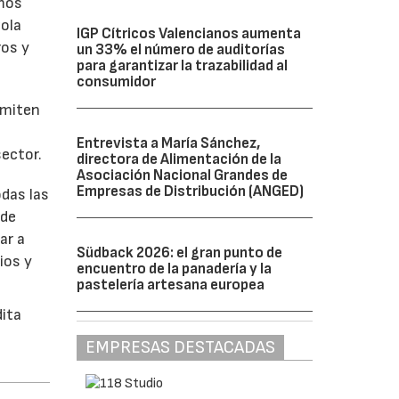
imos
ola
IGP Cítricos Valencianos aumenta
ros y
un 33% el número de auditorías
para garantizar la trazabilidad al
consumidor
rmiten
Entrevista a María Sánchez,
ector.
directora de Alimentación de la
Asociación Nacional Grandes de
Empresas de Distribución (ANGED)
das las
 de
ar a
Südback 2026: el gran punto de
ios y
encuentro de la panadería y la
pastelería artesana europea
dita
EMPRESAS DESTACADAS