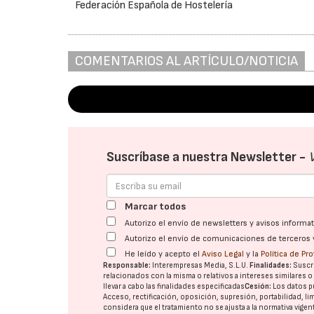
Federación Española de Hostelería
COMENTARIOS AL ARTÍCULO/NOTICIA
Suscríbase a nuestra Newsletter -
Marcar todos
Autorizo el envío de newsletters y avisos inform
Autorizo el envío de comunicaciones de terceros 
He leído y acepto el
Aviso Legal
y la
Política de Pr
Responsable:
Interempresas Media, S.L.U.
Finalidades:
Suscri
relacionados con la misma o relativos a intereses similares 
llevar a cabo las finalidades especificadas
Cesión:
Los datos p
Acceso, rectificación, oposición, supresión, portabilidad, l
considera que el tratamiento no se ajusta a la normativa vige