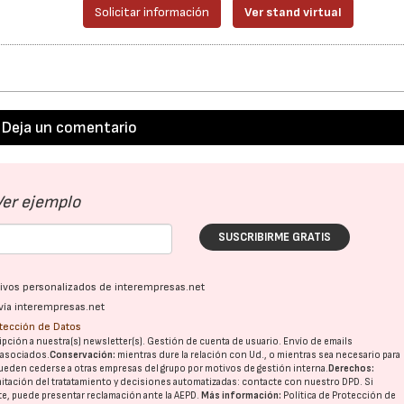
Solicitar información
Ver stand virtual
Deja un comentario
Ver ejemplo
SUSCRIBIRME GRATIS
ativos personalizados de interempresas.net
vía interempresas.net
otección de Datos
pción a nuestra(s) newsletter(s). Gestión de cuenta de usuario. Envío de emails
o asociados.
Conservación:
mientras dure la relación con Ud., o mientras sea necesario para
ueden cederse a otras
empresas del grupo
por motivos de gestión interna.
Derechos:
imitación del tratatamiento y decisiones automatizadas:
contacte con nuestro DPD
. Si
nte, puede presentar reclamación ante la
AEPD
.
Más información:
Política de Protección de