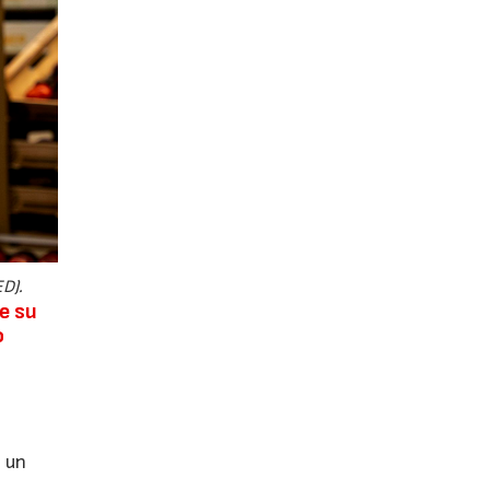
D).
e su
o
a un