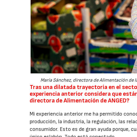
María Sánchez, directora de Alimentación de 
Tras una dilatada trayectoria en el sect
experiencia anterior considera que est
directora de Alimentación de ANGED?
Mi experiencia anterior me ha permitido cono
producción, la industria, la regulación, las re
consumidor. Esto es de gran ayuda porque, c
único eslabón. Todo está conectado.