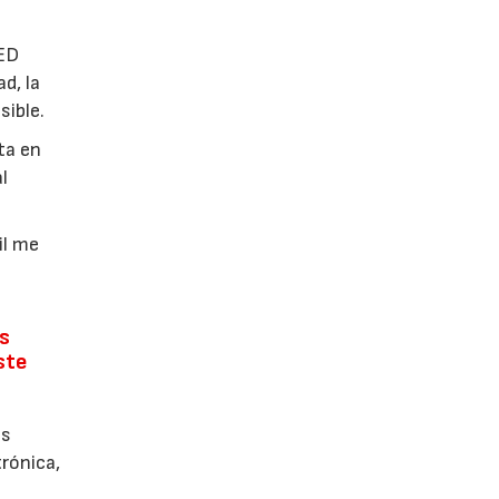
GED
d, la
sible.
ta en
l
il me
os
ste
es
trónica,