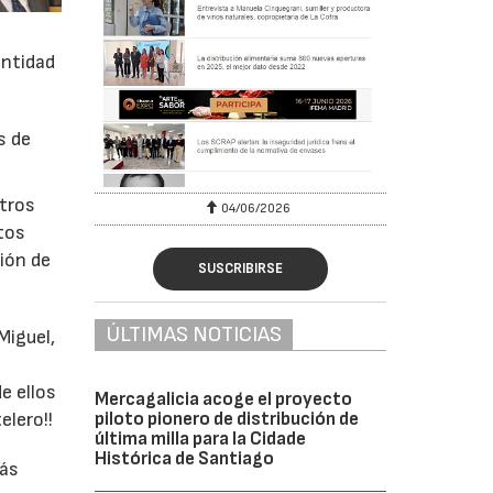
s
entidad
s de
stros
04/06/2026
tos
tión de
SUSCRIBIRSE
ÚLTIMAS NOTICIAS
Miguel,
e ellos
Mercagalicia acoge el proyecto
piloto pionero de distribución de
elero!!
última milla para la Cidade
Histórica de Santiago
más