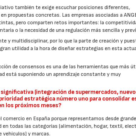
iativo también te exige escuchar posiciones diferentes,
os en propuestas concretas. Las empresas asociadas a AN
tintas, pero comparten retos importantes: la competitivida
entaria o la necesidad de una regulación más sencilla y previ
e y multidisciplinar, por lo que la parte de creación y pues
an utilidad a la hora de diseñar estrategias en esta actua
ucción de consensos es una de las herramientas que más út
dad está suponiendo un aprendizaje constante y muy
ignificativa (integración de supermercados, nuev
prioridad estratégica número uno para consolidar e
 en los próximos meses?
el comercio en España porque representamos desde grand
en todas las categorías (alimentación, hogar, textil, elec
e vehículos) y marcas.