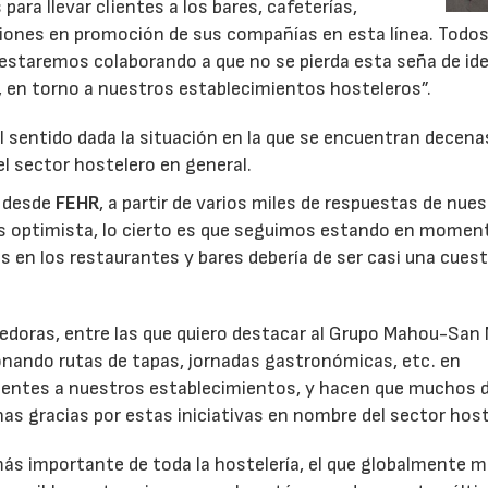
ara llevar clientes a los bares, cafeterías,
rsiones en promoción de sus compañías en esta línea. Todo
estaremos colaborando a que no se pierda esta seña de id
, en torno a nuestros establecimientos hosteleros”.
 el sentido dada la situación en la que se encuentran decena
el sector hostelero en general.
s desde
FEHR
, a partir de varios miles de respuestas de nue
04/06/2026
02/07/2026
ás optimista, lo cierto es que seguimos estando en momen
es en los restaurantes y bares debería de ser casi una cues
doras, entre las que quiero destacar al Grupo Mahou-San 
onando rutas de tapas, jornadas gastronómicas, etc. en
ientes a nuestros establecimientos, y hacen que muchos d
has gracias por estas iniciativas en nombre del sector host
ás importante de toda la hostelería, el que globalmente 