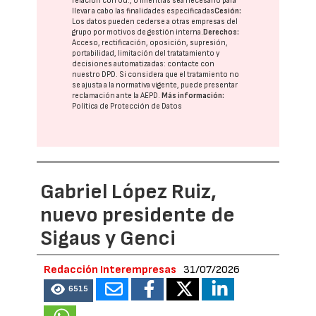
relación con Ud., o mientras sea necesario para
llevar a cabo las finalidades especificadas
Cesión:
Los datos pueden cederse a otras
empresas del
grupo
por motivos de gestión interna.
Derechos:
Acceso, rectificación, oposición, supresión,
portabilidad, limitación del tratatamiento y
decisiones automatizadas:
contacte con
nuestro DPD
. Si considera que el tratamiento no
se ajusta a la normativa vigente, puede presentar
reclamación ante la
AEPD
.
Más información:
Política de Protección de Datos
Gabriel López Ruiz,
nuevo presidente de
Sigaus y Genci
Redacción Interempresas
31/07/2026
6515