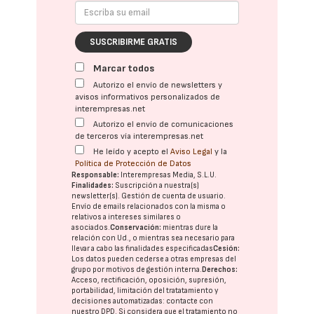
SUSCRIBIRME GRATIS
Marcar todos
Autorizo el envío de newsletters y
avisos informativos personalizados de
interempresas.net
Autorizo el envío de comunicaciones
de terceros vía interempresas.net
He leído y acepto el
Aviso Legal
y la
Política de Protección de Datos
Responsable:
Interempresas Media, S.L.U.
Finalidades:
Suscripción a nuestra(s)
newsletter(s). Gestión de cuenta de usuario.
Envío de emails relacionados con la misma o
relativos a intereses similares o
asociados.
Conservación:
mientras dure la
relación con Ud., o mientras sea necesario para
llevar a cabo las finalidades especificadas
Cesión:
Los datos pueden cederse a otras
empresas del
grupo
por motivos de gestión interna.
Derechos:
Acceso, rectificación, oposición, supresión,
portabilidad, limitación del tratatamiento y
decisiones automatizadas:
contacte con
nuestro DPD
. Si considera que el tratamiento no