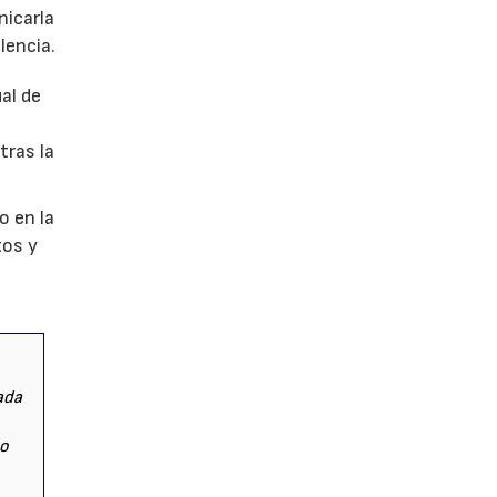
nicarla
lencia.
al de
tras la
o en la
tos y
lada
mo