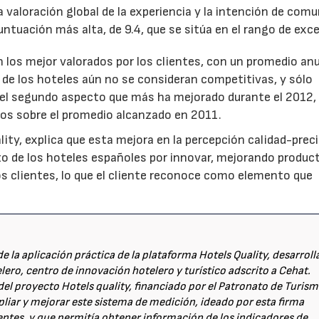
valoración global de la experiencia y la intención de comu
ntuación más alta, de 9.4, que se sitúa en el rango de exce
son los mejor valorados por los clientes, con un promedio anu
 de los hoteles aún no se consideran competitivas, y sólo
 el segundo aspecto que más ha mejorado durante el 2012, 
tos sobre el promedio alcanzado en 2011.
ity, explica que esta mejora en la percepción calidad-preci
zo de los hoteles españoles por innovar, mejorando produc
os clientes, lo que el cliente reconoce como elemento que
de la aplicación práctica de la plataforma Hotels Quality, desarrol
lero, centro de innovación hotelero y turístico adscrito a Cehat.
del proyecto Hotels quality, financiado por el Patronato de Turis
iar y mejorar este sistema de medición, ideado por esta firma
ientes, y que permitía obtener información de los indicadores de