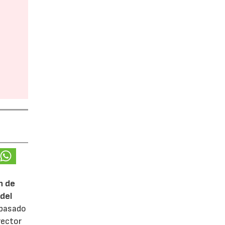
n de
del
 pasado
rector