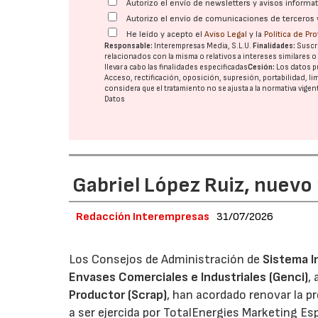
Autorizo el envío de newsletters y avisos inform
Autorizo el envío de comunicaciones de terceros 
He leído y acepto el
Aviso Legal
y la
Política de Pr
Responsable:
Interempresas Media, S.L.U.
Finalidades:
Suscri
relacionados con la misma o relativos a intereses similares 
llevar a cabo las finalidades especificadas
Cesión:
Los datos p
Acceso, rectificación, oposición, supresión, portabilidad, l
considera que el tratamiento no se ajusta a la normativa vige
Datos
Gabriel López Ruiz, nuevo
Redacción Interempresas
31/07/2026
Los Consejos de Administración de
Sistema I
Envases Comerciales e Industriales (Genci)
,
Productor (Scrap)
, han acordado renovar la p
a ser ejercida por TotalEnergies Marketing Esp