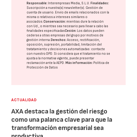
Responsable:
Interempresas Media, S.L.U.
Finalidades:
Suscripción a nuestra(s) newsletter(s). Gestión de
cuenta de usuario. Envío de emails relacionados con la
misma o relativos a intereses similares o
asociados.
Conservación:
mientras dure la relación
con Ud., o mientras sea necesario para llevar a cabo las
finalidades especificadas
Cesión:
Los datos pueden
cederse a otras
empresas del grupo
por motivos de
gestión interna.
Derechos:
Acceso, rectificación,
oposición, supresión, portabilidad, limitación del
tratatamiento y decisiones automatizadas:
contacte
con nuestro DPD
. Si considera que el tratamiento no se
ajusta a la normativa vigente, puede presentar
reclamación ante la
AEPD
.
Más información:
Política de
Protección de Datos
ACTUALIDAD
AXA destaca la gestión del riesgo
como una palanca clave para que la
transformación empresarial sea
productiva