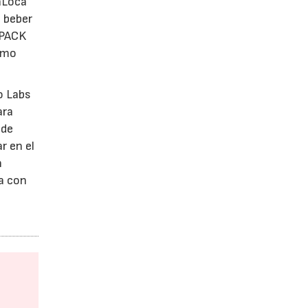
taLoca
e beber
 4PACK
como
o Labs
ara
 de
r en el
n
a con