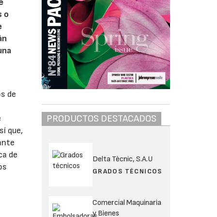
e
s o
e
án
 una
os de
PRODUCTOS DESTACADOS
e
sí que,
ante
ca de
Delta Tècnic, S.A.U
os
GRADOS TÉCNICOS
Comercial Maquinaria
y Bienes