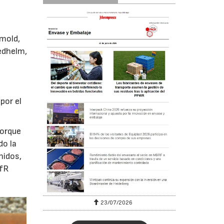
omold,
iedhelm,
por el
porque
do la
nidos,
BfR
23/07/2026