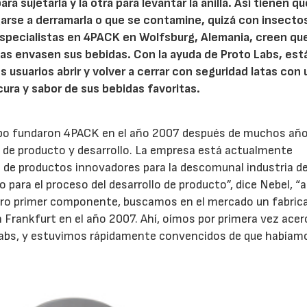
a sujetarla y la otra para levantar la anilla. Así tienen qu
arse a derramarla o que se contamine, quizá con insecto
especialistas en 4PACK en Wolfsburg, Alemania, creen qu
as envasen sus bebidas. Con la ayuda de Proto Labs, est
s usuarios abrir y volver a cerrar con seguridad latas con
ura y sabor de sus bebidas favoritas.
quipo fundaron 4PACK en el año 2007 después de muchos añ
o de producto y desarrollo. La empresa está actualmente
o de productos innovadores para la descomunal industria d
o para el proceso del desarrollo de producto”, dice Nebel, “a
tro primer componente, buscamos en el mercado un fabric
n Frankfurt en el año 2007. Ahí, oímos por primera vez acer
 Labs, y estuvimos rápidamente convencidos de que habíam