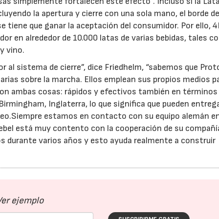
sas simplemente fortalecen este efecto”. Incluso si la La
cluyendo la apertura y cierre con una sola mano, el borde d
se tiene que ganar la aceptación del consumidor. Por ello,
dor en alrededor de 10.000 latas de varias bebidas, tales 
y vino.
or al sistema de cierre”, dice Friedhelm, “sabemos que Prot
arias sobre la marcha. Ellos emplean sus propios medios p
 son ambas cosas: rápidos y efectivos también en términos
Birmingham, Inglaterra, lo que significa que pueden entrega
neo.Siempre estamos en contacto con su equipo alemán e
bel está muy contento con la cooperación de su compañí
s durante varios años y esto ayuda realmente a construir
Ver ejemplo