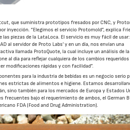
stcut, que suministra prototipos fresados por CNC, y Prot
or inyección. “Elegimos el servicio Protomold”, explica Fr
las piezas de la LataLoca. El servicio es muy fácil de usar:
al servidor de Proto Labs' y en un día, nos envían una
ctiva llamada ProtoQuote, la cual incluye un análisis de la
 al día para reflejar cualquiera de los cambios requeridos 
er modificaciones rápidas y con facilidad”.
onentes para la industria de bebidas es un negocio serio 
nes estrictas de alimentos e higiene. Estamos desarrollan
n, sino también para los mercados de Europa y Estados U
es frecuentes bajo el requerimiento de ambos, el German 
ericano FDA (Food and Drug Administration).
23/07/2026
30/07/2026