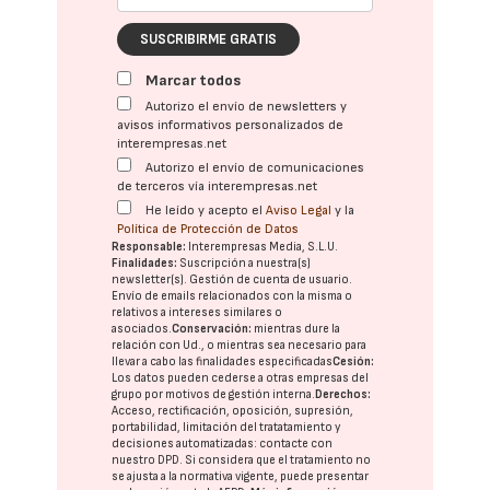
SUSCRIBIRME GRATIS
Marcar todos
Autorizo el envío de newsletters y
avisos informativos personalizados de
interempresas.net
Autorizo el envío de comunicaciones
de terceros vía interempresas.net
He leído y acepto el
Aviso Legal
y la
Política de Protección de Datos
Responsable:
Interempresas Media, S.L.U.
Finalidades:
Suscripción a nuestra(s)
newsletter(s). Gestión de cuenta de usuario.
Envío de emails relacionados con la misma o
relativos a intereses similares o
asociados.
Conservación:
mientras dure la
relación con Ud., o mientras sea necesario para
llevar a cabo las finalidades especificadas
Cesión:
Los datos pueden cederse a otras
empresas del
grupo
por motivos de gestión interna.
Derechos:
Acceso, rectificación, oposición, supresión,
portabilidad, limitación del tratatamiento y
decisiones automatizadas:
contacte con
nuestro DPD
. Si considera que el tratamiento no
se ajusta a la normativa vigente, puede presentar