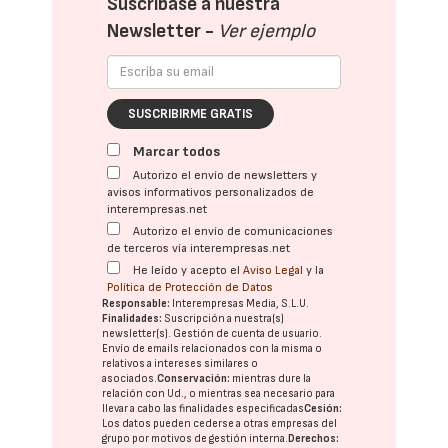
Suscríbase a nuestra
Newsletter -
Ver ejemplo
SUSCRIBIRME GRATIS
Marcar todos
Autorizo el envío de newsletters y
avisos informativos personalizados de
interempresas.net
Autorizo el envío de comunicaciones
de terceros vía interempresas.net
He leído y acepto el
Aviso Legal
y la
Política de Protección de Datos
Responsable:
Interempresas Media, S.L.U.
Finalidades:
Suscripción a nuestra(s)
newsletter(s). Gestión de cuenta de usuario.
Envío de emails relacionados con la misma o
relativos a intereses similares o
asociados.
Conservación:
mientras dure la
relación con Ud., o mientras sea necesario para
llevar a cabo las finalidades especificadas
Cesión:
Los datos pueden cederse a otras
empresas del
grupo
por motivos de gestión interna.
Derechos: