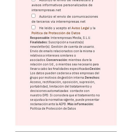
Autorizo el envío de newsletters y
avisos informativos personalizados de
interempresas.net
Autorizo el envío de comunicaciones
de terceros vía interempresas.net
He leído y acepto el
Aviso Legal
y la
Política de Protección de Datos
Responsable:
Interempresas Media, S.L.U.
Finalidades:
Suscripción a nuestra(s)
newsletter(s). Gestión de cuenta de usuario.
Envío de emails relacionados con la misma o
relativos a intereses similares o
asociados.
Conservación:
mientras dure la
relación con Ud., o mientras sea necesario para
llevar a cabo las finalidades especificadas
Cesión:
Los datos pueden cederse a otras
empresas del
grupo
por motivos de gestión interna.
Derechos:
Acceso, rectificación, oposición, supresión,
portabilidad, limitación del tratatamiento y
decisiones automatizadas:
contacte con
nuestro DPD
. Si considera que el tratamiento no
se ajusta a la normativa vigente, puede presentar
reclamación ante la
AEPD
.
Más información:
Política de Protección de Datos