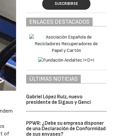
SUSCRIBIRSE
ENLACES DESTACADOS
ÚLTIMAS NOTICIAS
Gabriel López Ruiz, nuevo
presidente de Sigaus y Genci
tándem
PPWR: ¿Debe su empresa disponer
os
de una Declaración de Conformidad
et of
de sus envases?