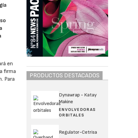
gía
eso
a
a
ará en
a firma
PRODUCTOS DESTACADOS
n. Para
Dynawrap - Katay
Makine
ENVOLVEDORAS
ORBITALES
Regulator-Cetrisa