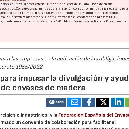
pción a nuestra(s) newsletter(s). Gestión de cuenta de usuario. Envío de emails
o asociados.
Conservación:
mientras dure la relación con Ud., o mientras sea necesario para
ueden cederse a otras
empresas del grupo
por motivos de gestión interna.
Derechos:
imitación del tratatamiento y decisiones automatizadas:
contacte con nuestro DPD
. Si
nte, puede presentar reclamación ante la
AEPD
.
Más información:
Política de Protección de
r a las empresas en la aplicación de las obligacione
Decreto 1055/2022
ara impusar la divulgación y ayud
P de envases de madera
5099
iales e industriales, y la
Federación Española del Envas
irmado un convenio de colaboración para facilitar el