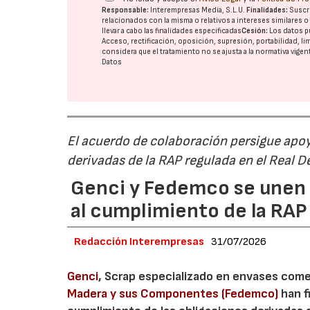
Responsable:
Interempresas Media, S.L.U.
Finalidades:
Suscri
relacionados con la misma o relativos a intereses similares 
llevar a cabo las finalidades especificadas
Cesión:
Los datos p
Acceso, rectificación, oposición, supresión, portabilidad, l
considera que el tratamiento no se ajusta a la normativa vige
Datos
El acuerdo de colaboración persigue apoya
derivadas de la RAP regulada en el Real 
Genci y Fedemco se unen p
al cumplimiento de la RA
Redacción Interempresas
31/07/2026
Genci
, Scrap especializado en envases comerc
Madera y sus Componentes (Fedemco)
han f