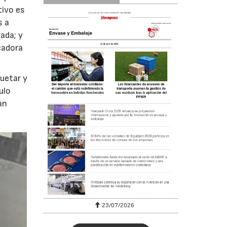
tivo es
s a
ada; y
icadora
quetar y
ulo
án
23/07/2026