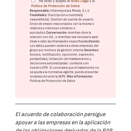
He leído y acepto el
Aviso Legal
y la
Política de Protección de Datos
Responsable:
Interempresas Media, S.L.U.
Finalidades:
Suscripción a nuestra(s)
newsletter(s). Gestión de cuenta de usuario.
Envío de emails relacionados con la misma o
relativos a intereses similares o
asociados.
Conservación:
mientras dure la
relación con Ud., o mientras sea necesario para
llevar a cabo las finalidades especificadas
Cesión:
Los datos pueden cederse a otras
empresas del
grupo
por motivos de gestión interna.
Derechos:
Acceso, rectificación, oposición, supresión,
portabilidad, limitación del tratatamiento y
decisiones automatizadas:
contacte con
nuestro DPD
. Si considera que el tratamiento no
se ajusta a la normativa vigente, puede presentar
reclamación ante la
AEPD
.
Más información:
Política de Protección de Datos
El acuerdo de colaboración persigue
apoyar a las empresas en la aplicación
de las obligaciones derivadas de la RAP