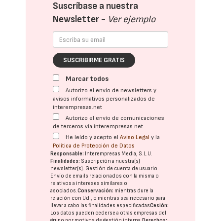
Suscríbase a nuestra
Newsletter -
Ver ejemplo
SUSCRIBIRME GRATIS
Marcar todos
Autorizo el envío de newsletters y
avisos informativos personalizados de
interempresas.net
Autorizo el envío de comunicaciones
de terceros vía interempresas.net
He leído y acepto el
Aviso Legal
y la
Política de Protección de Datos
Responsable:
Interempresas Media, S.L.U.
Finalidades:
Suscripción a nuestra(s)
newsletter(s). Gestión de cuenta de usuario.
Envío de emails relacionados con la misma o
relativos a intereses similares o
asociados.
Conservación:
mientras dure la
relación con Ud., o mientras sea necesario para
llevar a cabo las finalidades especificadas
Cesión:
Los datos pueden cederse a otras
empresas del
grupo
por motivos de gestión interna.
Derechos: