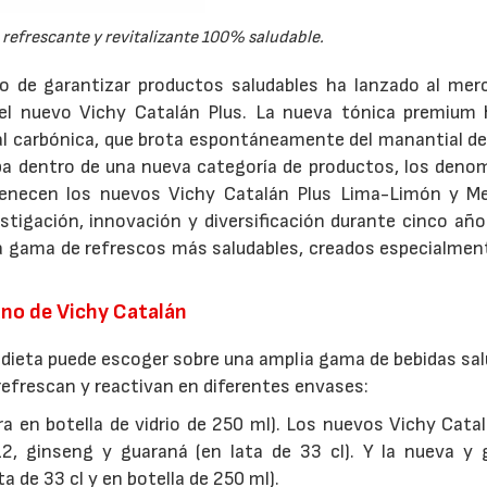
 refrescante y revitalizante 100% saludable.
o de garantizar productos saludables ha lanzado al mer
l nuevo Vichy Catalán Plus. La nueva tónica premium 
al carbónica, que brota espontáneamente del manantial de
oba dentro de una nueva categoría de productos, los deno
rtenecen los nuevos Vichy Catalán Plus Lima-Limón y Me
stigación, innovación y diversificación durante cinco año
gama de refrescos más saludables, creados especialment
ano de Vichy Catalán
u dieta puede escoger sobre una amplia gama de bebidas sa
 refrescan y reactivan en diferentes envases:
a en botella de vidrio de 250 ml). Los nuevos Vichy Cata
, ginseng y guaraná (en lata de 33 cl). Y la nueva y 
a de 33 cl y en botella de 250 ml).