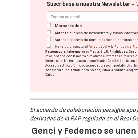
Suscríbase a nuestra Newsletter -
Marcar todos
Autorizo el envío de newsletters y avisos inform
Autorizo el envío de comunicaciones de terceros 
He leído y acepto el
Aviso Legal
y la
Política de Pr
Responsable:
Interempresas Media, S.L.U.
Finalidades:
Suscri
relacionados con la misma o relativos a intereses similares 
llevar a cabo las finalidades especificadas
Cesión:
Los datos p
Acceso, rectificación, oposición, supresión, portabilidad, l
considera que el tratamiento no se ajusta a la normativa vige
Datos
El acuerdo de colaboración persigue apoya
derivadas de la RAP regulada en el Real 
Genci y Fedemco se unen p