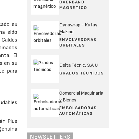
OVERBAND
MAGNÉTICO
cado su
Dynawrap - Katay
Makine
ha sido
 Caldes
ENVOLVEDORAS
ORBITALES
minados
nta. El
s en su
Delta Tècnic, S.A.U
e, para
GRADOS TÉCNICOS
Comercial Maquinaria
y Bienes
ludables
EMBOLSADORAS
AUTOMÁTICAS
lán Plus
genuina
NEWSLETTERS