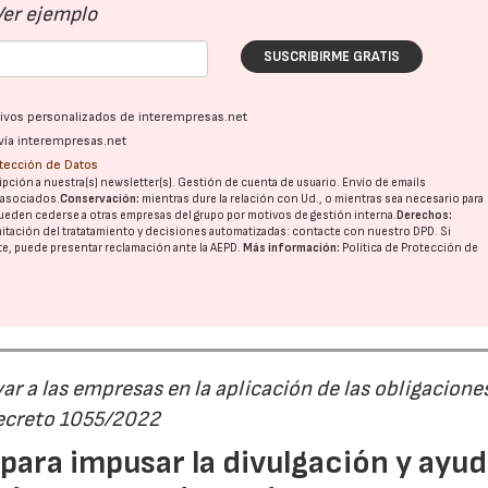
Ver ejemplo
SUSCRIBIRME GRATIS
ativos personalizados de interempresas.net
vía interempresas.net
otección de Datos
pción a nuestra(s) newsletter(s). Gestión de cuenta de usuario. Envío de emails
o asociados.
Conservación:
mientras dure la relación con Ud., o mientras sea necesario para
ueden cederse a otras
empresas del grupo
por motivos de gestión interna.
Derechos:
imitación del tratatamiento y decisiones automatizadas:
contacte con nuestro DPD
. Si
nte, puede presentar reclamación ante la
AEPD
.
Más información:
Política de Protección de
r a las empresas en la aplicación de las obligacione
Decreto 1055/2022
ara impusar la divulgación y ayud