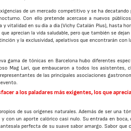
exigencias de un mercado competitivo y se ha decatando 
 nocturno. Con ello pretende acercase a nuevos públicos
 y vitalidad en su día a día (Vichy Catalán Plus), hasta h
que aprecian la vida saludable, pero que también se dejan
distinción y la exclusividad, apelativos que encontrarán con 
eva gama de tónicas en Barcelona hubo diferentes espec
oso Mag Lari, que embaucaron a todos los asistentes, cl
, representantes de las principales asociaciones gastrono
l evento.
acer a los paladares más exigentes, los que aprecia
 propios de sus orígenes naturales. Además de ser una tón
 y con un aporte calórico casi nulo. Su entrada en boca, 
23/07/2026
30/07/2026
la antesala perfecta de su suave sabor amargo. Sabor que 