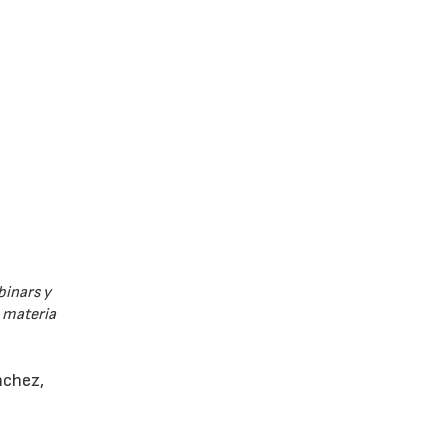
binars y
n materia
nchez,