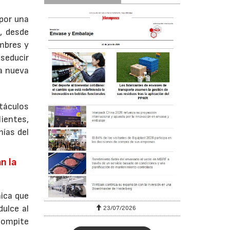
por una
, desde
ombres y
 seducir
la nueva
táculos
ientes,
mías del
n la
ica que
dulce al
23/07/2026
compite