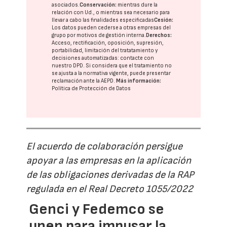
asociados.
Conservación:
mientras dure la
relación con Ud., o mientras sea necesario para
llevar a cabo las finalidades especificadas
Cesión:
Los datos pueden cederse a otras
empresas del
grupo
por motivos de gestión interna.
Derechos:
Acceso, rectificación, oposición, supresión,
portabilidad, limitación del tratatamiento y
decisiones automatizadas:
contacte con
nuestro DPD
. Si considera que el tratamiento no
se ajusta a la normativa vigente, puede presentar
reclamación ante la
AEPD
.
Más información:
Política de Protección de Datos
El acuerdo de colaboración persigue
apoyar a las empresas en la aplicación
de las obligaciones derivadas de la RAP
regulada en el Real Decreto 1055/2022
Genci y Fedemco se
unen para impusar la