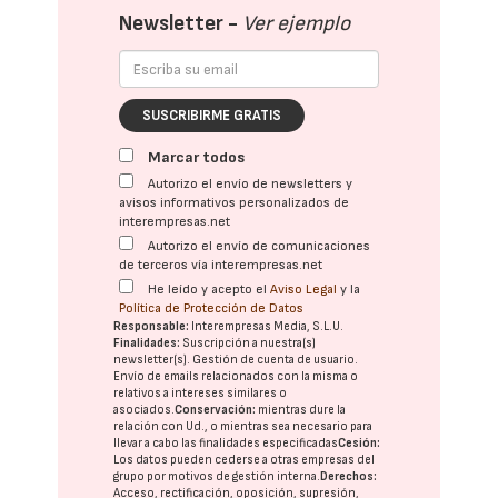
Newsletter -
Ver ejemplo
SUSCRIBIRME GRATIS
Marcar todos
Autorizo el envío de newsletters y
avisos informativos personalizados de
interempresas.net
Autorizo el envío de comunicaciones
de terceros vía interempresas.net
He leído y acepto el
Aviso Legal
y la
Política de Protección de Datos
Responsable:
Interempresas Media, S.L.U.
Finalidades:
Suscripción a nuestra(s)
newsletter(s). Gestión de cuenta de usuario.
Envío de emails relacionados con la misma o
relativos a intereses similares o
asociados.
Conservación:
mientras dure la
relación con Ud., o mientras sea necesario para
llevar a cabo las finalidades especificadas
Cesión:
Los datos pueden cederse a otras
empresas del
grupo
por motivos de gestión interna.
Derechos:
Acceso, rectificación, oposición, supresión,