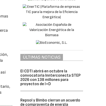
a
tomas
cerca
ción,
ÚLTIMAS NOTICIAS
la
El CDTI abrirá en octubre la
 así
convocatoria Innterconecta STEP
2026 con 138 millones para
proyectos de I+D
tario,
s
Repsol y Bimbo cierran un acuerdo
de compraventa de energía