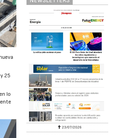
NEWSLETTERS
 nueva
 y 25
en lo
uente
23/07/2026
30/07/2