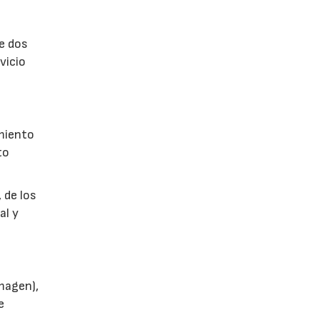
de dos
vicio
imiento
to
 de los
al y
magen),
e