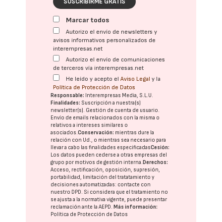
SUSCRIBIRME GRATIS
Marcar todos
Autorizo el envío de newsletters y
avisos informativos personalizados de
interempresas.net
Autorizo el envío de comunicaciones
de terceros vía interempresas.net
He leído y acepto el
Aviso Legal
y la
Política de Protección de Datos
Responsable:
Interempresas Media, S.L.U.
Finalidades:
Suscripción a nuestra(s)
newsletter(s). Gestión de cuenta de usuario.
Envío de emails relacionados con la misma o
relativos a intereses similares o
asociados.
Conservación:
mientras dure la
relación con Ud., o mientras sea necesario para
llevar a cabo las finalidades especificadas
Cesión:
Los datos pueden cederse a otras
empresas del
grupo
por motivos de gestión interna.
Derechos:
Acceso, rectificación, oposición, supresión,
portabilidad, limitación del tratatamiento y
decisiones automatizadas:
contacte con
nuestro DPD
. Si considera que el tratamiento no
se ajusta a la normativa vigente, puede presentar
reclamación ante la
AEPD
.
Más información:
Política de Protección de Datos