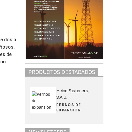
de dos a
eñosos,
tes de
 un
PRODUCTOS DESTACADOS
Heico Fasteners,
S.A.U.
PERNOS DE
EXPANSIÓN