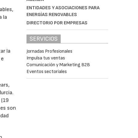
ENTIDADES Y ASOCIACIONES PARA
ables,
ENERGÍAS RENOVABLES
a la
DIRECTORIO POR EMPRESAS
SERVICIOS
s
ar la
Jornadas Profesionales
Impulsa tus ventas
 e
Comunicación y Marketing B2B
Eventos sectoriales
ears,
urcia.
 (19
tes son
idad
n