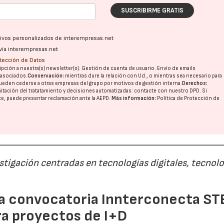
SUSCRIBIRME GRATIS
ativos personalizados de interempresas.net
vía interempresas.net
otección de Datos
pción a nuestra(s) newsletter(s). Gestión de cuenta de usuario. Envío de emails
o asociados.
Conservación:
mientras dure la relación con Ud., o mientras sea necesario para
ueden cederse a otras
empresas del grupo
por motivos de gestión interna.
Derechos:
imitación del tratatamiento y decisiones automatizadas:
contacte con nuestro DPD
. Si
nte, puede presentar reclamación ante la
AEPD
.
Más información:
Política de Protección de
estigación centradas en tecnologías digitales, tecnol
 la convocatoria Innterconecta ST
ra proyectos de I+D