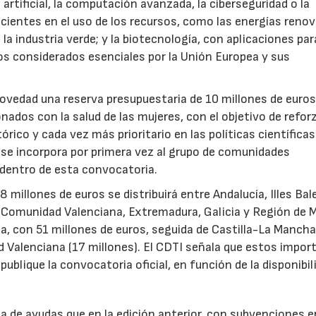
 artificial, la computación avanzada, la ciberseguridad o la
icientes en el uso de los recursos, como las energías renov
a industria verde; y la biotecnología, con aplicaciones par
tos considerados esenciales por la Unión Europea y sus
novedad una reserva presupuestaria de 10 millones de euro
ados con la salud de las mujeres, con el objetivo de reforz
rico y cada vez más prioritario en las políticas científicas
s se incorpora por primera vez al grupo de comunidades
 dentro de esta convocatoria.
illones de euros se distribuirá entre Andalucía, Illes Bal
, Comunidad Valenciana, Extremadura, Galicia y Región de M
a, con 51 millones de euros, seguida de Castilla-La Mancha
d Valenciana (17 millones). El CDTI señala que estos impor
ublique la convocatoria oficial, en función de la disponibil
.
de ayudas que en la edición anterior, con subvenciones e