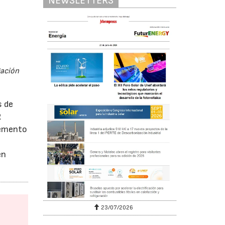
NEWSLETTERS
gación
s de
R
lemento
en
23/07/2026