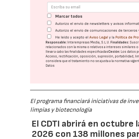
Marcar todos
Autorizo el envío de newsletters y avisos inform
Autorizo el envío de comunicaciones de terceros 
He leído y acepto el
Aviso Legal
y la
Política de Pr
Responsable:
Interempresas Media, S.L.U.
Finalidades:
Suscri
relacionados con la misma o relativos a intereses similares 
llevar a cabo las finalidades especificadas
Cesión:
Los datos p
Acceso, rectificación, oposición, supresión, portabilidad, l
considera que el tratamiento no se ajusta a la normativa vige
Datos
El programa financiará iniciativas de inv
limpias y biotecnología
El CDTI abrirá en octubre
2026 con 138 millones pa