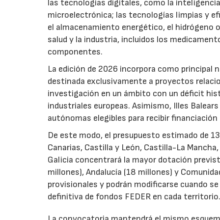
las tecnologías digitales, como la inteligencia
microelectrónica; las tecnologías limpias y ef
el almacenamiento energético, el hidrógeno o l
salud y la industria, incluidos los medicamen
componentes.
La edición de 2026 incorpora como principal 
destinada exclusivamente a proyectos relacion
investigación en un ámbito con un déficit histó
industriales europeas. Asimismo, Illes Balear
autónomas elegibles para recibir financiación
De este modo, el presupuesto estimado de 138 m
Canarias, Castilla y León, Castilla-La Mancha
Galicia concentrará la mayor dotación previst
millones), Andalucía (18 millones) y Comunida
provisionales y podrán modificarse cuando se p
definitiva de fondos FEDER en cada territorio
La convocatoria mantendrá el mismo esquema 