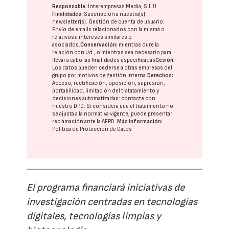
Responsable:
Interempresas Media, S.L.U.
Finalidades:
Suscripción a nuestra(s)
newsletter(s). Gestión de cuenta de usuario.
Envío de emails relacionados con la misma o
relativos a intereses similares o
asociados.
Conservación:
mientras dure la
relación con Ud., o mientras sea necesario para
llevar a cabo las finalidades especificadas
Cesión:
Los datos pueden cederse a otras
empresas del
grupo
por motivos de gestión interna.
Derechos:
Acceso, rectificación, oposición, supresión,
portabilidad, limitación del tratatamiento y
decisiones automatizadas:
contacte con
nuestro DPD
. Si considera que el tratamiento no
se ajusta a la normativa vigente, puede presentar
reclamación ante la
AEPD
.
Más información:
Política de Protección de Datos
El programa financiará iniciativas de
investigación centradas en tecnologías
digitales, tecnologías limpias y