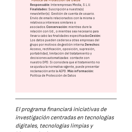
Política de Protección de Datos
Responsable:
Interempresas Media, S.L.U.
Finalidades:
Suscripción a nuestra(s)
newsletter(s). Gestión de cuenta de usuario.
Envío de emails relacionados con la misma o
relativos a intereses similares o
asociados.
Conservación:
mientras dure la
relación con Ud., o mientras sea necesario para
llevar a cabo las finalidades especificadas
Cesión:
Los datos pueden cederse a otras
empresas del
grupo
por motivos de gestión interna.
Derechos:
Acceso, rectificación, oposición, supresión,
portabilidad, limitación del tratatamiento y
decisiones automatizadas:
contacte con
nuestro DPD
. Si considera que el tratamiento no
se ajusta a la normativa vigente, puede presentar
reclamación ante la
AEPD
.
Más información:
Política de Protección de Datos
El programa financiará iniciativas de
investigación centradas en tecnologías
digitales, tecnologías limpias y