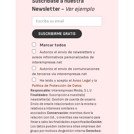
Suscríbase a nuestra
Newsletter -
Ver ejemplo
SUSCRIBIRME GRATIS
Marcar todos
Autorizo el envío de newsletters y
avisos informativos personalizados de
interempresas.net
Autorizo el envío de comunicaciones
de terceros vía interempresas.net
He leído y acepto el
Aviso Legal
y la
Política de Protección de Datos
Responsable:
Interempresas Media, S.L.U.
Finalidades:
Suscripción a nuestra(s)
newsletter(s). Gestión de cuenta de usuario.
Envío de emails relacionados con la misma o
relativos a intereses similares o
asociados.
Conservación:
mientras dure la
relación con Ud., o mientras sea necesario para
llevar a cabo las finalidades especificadas
Cesión:
Los datos pueden cederse a otras
empresas del
grupo
por motivos de gestión interna.
Derechos: