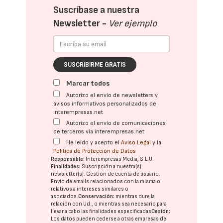
Suscríbase a nuestra
Newsletter -
Ver ejemplo
SUSCRIBIRME GRATIS
Marcar todos
Autorizo el envío de newsletters y
avisos informativos personalizados de
interempresas.net
Autorizo el envío de comunicaciones
de terceros vía interempresas.net
He leído y acepto el
Aviso Legal
y la
Política de Protección de Datos
Responsable:
Interempresas Media, S.L.U.
Finalidades:
Suscripción a nuestra(s)
newsletter(s). Gestión de cuenta de usuario.
Envío de emails relacionados con la misma o
relativos a intereses similares o
asociados.
Conservación:
mientras dure la
relación con Ud., o mientras sea necesario para
llevar a cabo las finalidades especificadas
Cesión:
Los datos pueden cederse a otras
empresas del