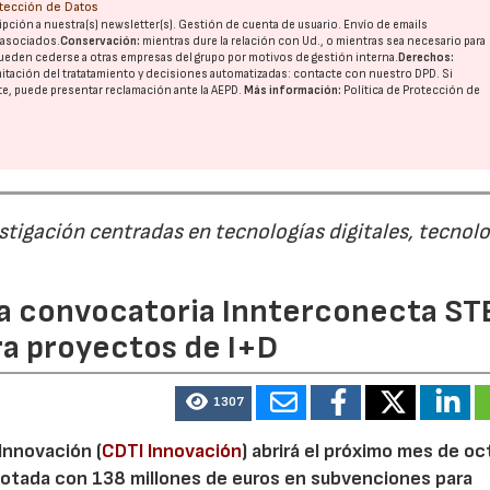
otección de Datos
pción a nuestra(s) newsletter(s). Gestión de cuenta de usuario. Envío de emails
o asociados.
Conservación:
mientras dure la relación con Ud., o mientras sea necesario para
ueden cederse a otras
empresas del grupo
por motivos de gestión interna.
Derechos:
imitación del tratatamiento y decisiones automatizadas:
contacte con nuestro DPD
. Si
nte, puede presentar reclamación ante la
AEPD
.
Más información:
Política de Protección de
estigación centradas en tecnologías digitales, tecnol
 la convocatoria Innterconecta ST
ra proyectos de I+D
1307
 Innovación (
CDTI Innovación
) abrirá el próximo mes de o
otada con 138 millones de euros en subvenciones para