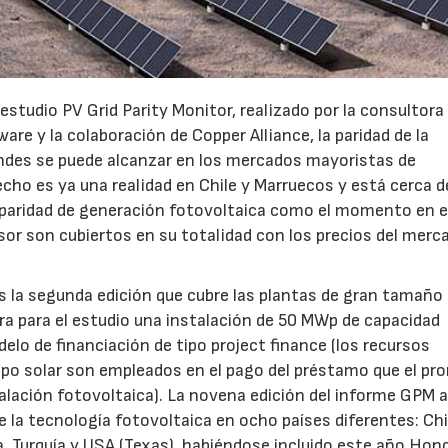
estudio PV Grid Parity Monitor, realizado por la consultora
re y la colaboración de Copper Alliance, la paridad de la
andes se puede alcanzar en los mercados mayoristas de
echo es ya una realidad en Chile y Marruecos y está cerca d
 paridad de generación fotovoltaica como el momento en e
rsor son cubiertos en su totalidad con los precios del merc
s la segunda edición que cubre las plantas de gran tamaño
dera para el estudio una instalación de 50 MWp de capacidad
delo de financiación de tipo project finance (los recursos
po solar son empleados en el pago del préstamo que el pr
talación fotovoltaica). La novena edición del informe GPM 
23/07/2026
30/07/2026
e la tecnología fotovoltaica en ocho países diferentes: Chi
a, Turquía y USA (Texas), habiéndose incluido este año Hon