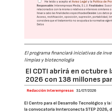
He leído y acepto el
Aviso Legal
y la
Política de Pr
Responsable:
Interempresas Media, S.L.U.
Finalidades:
Suscri
relacionados con la misma o relativos a intereses similares 
llevar a cabo las finalidades especificadas
Cesión:
Los datos p
Acceso, rectificación, oposición, supresión, portabilidad, l
considera que el tratamiento no se ajusta a la normativa vige
Datos
El programa financiará iniciativas de inv
limpias y biotecnología
El CDTI abrirá en octubre
2026 con 138 millones pa
Redacción Interempresas
31/07/2026
El Centro para el Desarrollo Tecnológico y la
la convocatoria Innterconecta STEP 2026, d