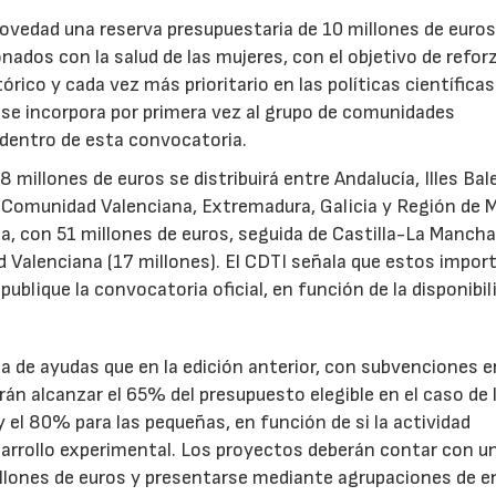
novedad una reserva presupuestaria de 10 millones de euro
ados con la salud de las mujeres, con el objetivo de reforz
rico y cada vez más prioritario en las políticas científicas
s se incorpora por primera vez al grupo de comunidades
 dentro de esta convocatoria.
illones de euros se distribuirá entre Andalucía, Illes Bal
, Comunidad Valenciana, Extremadura, Galicia y Región de M
a, con 51 millones de euros, seguida de Castilla-La Mancha
d Valenciana (17 millones). El CDTI señala que estos impor
ublique la convocatoria oficial, en función de la disponibil
.
de ayudas que en la edición anterior, con subvenciones e
n alcanzar el 65% del presupuesto elegible en el caso de 
el 80% para las pequeñas, en función de si la actividad
sarrollo experimental. Los proyectos deberán contar con u
illones de euros y presentarse mediante agrupaciones de e