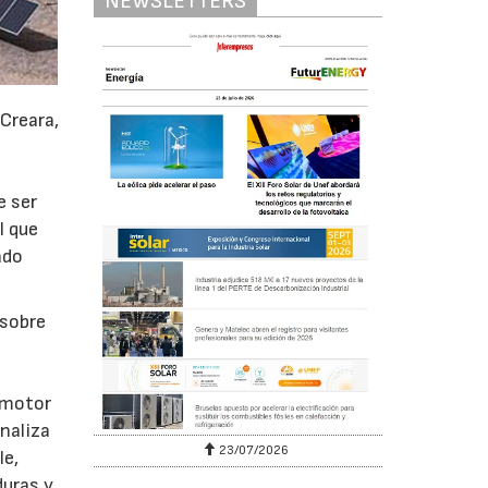
NEWSLETTERS
 Creara,
e ser
l que
ado
 sobre
omotor
analiza
23/07/2026
le,
duras y