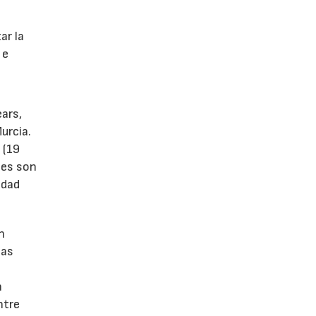
s
ar la
 e
ears,
urcia.
 (19
tes son
idad
n
las
n
ntre