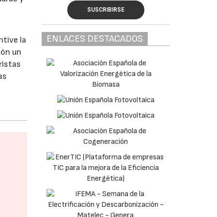
SUSCRIBIRSE
ENLACES DESTACADOS
tive la
ión un
ristas
as