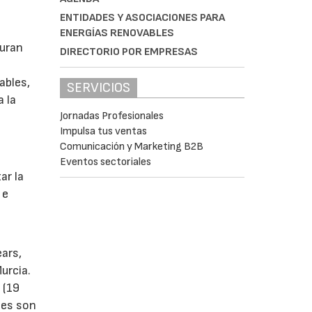
ENTIDADES Y ASOCIACIONES PARA
ENERGÍAS RENOVABLES
guran
DIRECTORIO POR EMPRESAS
ables,
SERVICIOS
a la
Jornadas Profesionales
Impulsa tus ventas
Comunicación y Marketing B2B
s
Eventos sectoriales
ar la
 e
ears,
urcia.
 (19
tes son