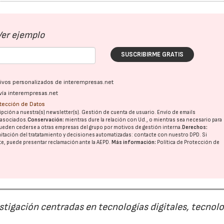
Ver ejemplo
SUSCRIBIRME GRATIS
ativos personalizados de interempresas.net
vía interempresas.net
otección de Datos
pción a nuestra(s) newsletter(s). Gestión de cuenta de usuario. Envío de emails
o asociados.
Conservación:
mientras dure la relación con Ud., o mientras sea necesario para
ueden cederse a otras
empresas del grupo
por motivos de gestión interna.
Derechos:
imitación del tratatamiento y decisiones automatizadas:
contacte con nuestro DPD
. Si
nte, puede presentar reclamación ante la
AEPD
.
Más información:
Política de Protección de
estigación centradas en tecnologías digitales, tecnol