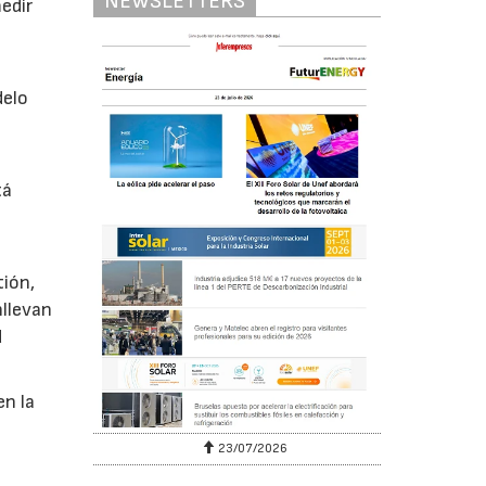
NEWSLETTERS
medir
delo
tá
ión,
nllevan
d
en la
23/07/2026