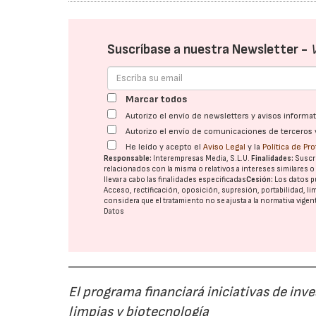
Suscríbase a nuestra Newsletter -
Marcar todos
Autorizo el envío de newsletters y avisos inform
Autorizo el envío de comunicaciones de terceros 
He leído y acepto el
Aviso Legal
y la
Política de Pr
Responsable:
Interempresas Media, S.L.U.
Finalidades:
Suscri
relacionados con la misma o relativos a intereses similares 
llevar a cabo las finalidades especificadas
Cesión:
Los datos p
Acceso, rectificación, oposición, supresión, portabilidad, l
considera que el tratamiento no se ajusta a la normativa vige
Datos
El programa financiará iniciativas de inv
limpias y biotecnología