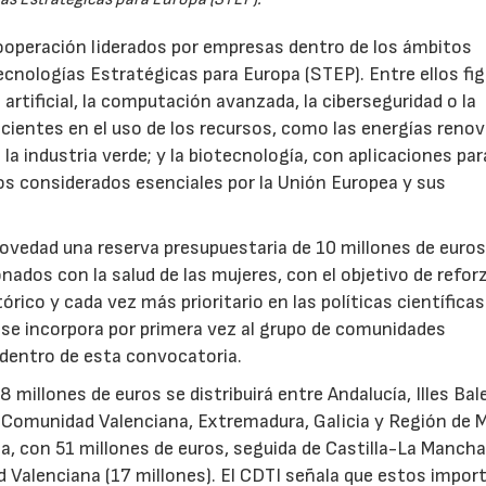
ooperación liderados por empresas dentro de los ámbitos
ecnologías Estratégicas para Europa (STEP). Entre ellos fi
 artificial, la computación avanzada, la ciberseguridad o la
icientes en el uso de los recursos, como las energías renov
a industria verde; y la biotecnología, con aplicaciones par
tos considerados esenciales por la Unión Europea y sus
novedad una reserva presupuestaria de 10 millones de euro
ados con la salud de las mujeres, con el objetivo de reforz
rico y cada vez más prioritario en las políticas científicas
s se incorpora por primera vez al grupo de comunidades
 dentro de esta convocatoria.
illones de euros se distribuirá entre Andalucía, Illes Bal
, Comunidad Valenciana, Extremadura, Galicia y Región de M
a, con 51 millones de euros, seguida de Castilla-La Mancha
d Valenciana (17 millones). El CDTI señala que estos impor