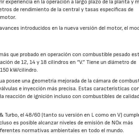
ir experiencia en la operación a largo plazo de la planta y 
tros de rendimiento de la central y tasas específicas de
 motor.
s avances introducidos en la nueva versión del motor, el mo
r más que probado en operación con combustible pesado es
ración de 12, 14 y 18 cilindros en “V.” Tiene un diámetro de
150 kW/cilindro.
ua posee una geometría mejorada de la cámara de combust
álvulas e inyección más precisa. Estas características co
a reacción de ignición incluso con combustibles de calida
& Turbo, el 48/60 (tanto su versión en L como en V) cumpl
cluso es posible alcanzar niveles de emisión de NOx más
23/07/2026
30/07/2026
diferentes normativas ambientales en todo el mundo.