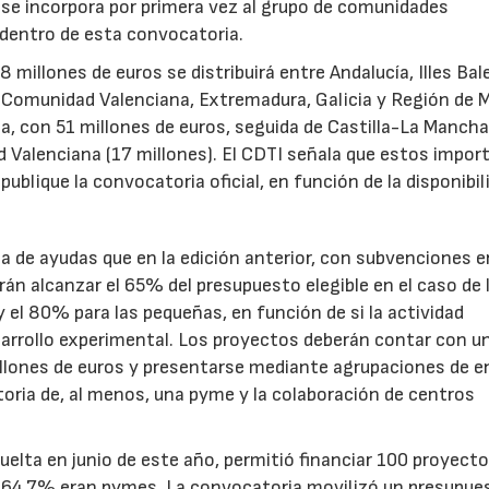
s se incorpora por primera vez al grupo de comunidades
 dentro de esta convocatoria.
illones de euros se distribuirá entre Andalucía, Illes Bal
, Comunidad Valenciana, Extremadura, Galicia y Región de M
a, con 51 millones de euros, seguida de Castilla-La Mancha
d Valenciana (17 millones). El CDTI señala que estos impor
ublique la convocatoria oficial, en función de la disponibil
.
de ayudas que en la edición anterior, con subvenciones e
n alcanzar el 65% del presupuesto elegible en el caso de 
el 80% para las pequeñas, en función de si la actividad
sarrollo experimental. Los proyectos deberán contar con u
illones de euros y presentarse mediante agrupaciones de e
toria de, al menos, una pyme y la colaboración de centros
uelta en junio de este año, permitió financiar 100 proyect
el 64,7% eran pymes. La convocatoria movilizó un presupue