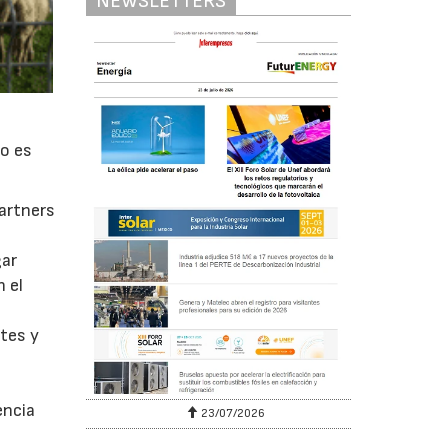
NEWSLETTERS
vo es
partners
gar
n el
ntes y
encia
23/07/2026