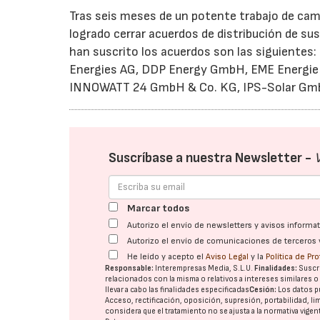
Tras seis meses de un potente trabajo de cam
logrado cerrar acuerdos de distribución de su
han suscrito los acuerdos son las siguiente
Energies AG, DDP Energy GmbH, EME Energi
INNOWATT 24 GmbH & Co. KG, IPS-Solar GmbH
Suscríbase a nuestra Newsletter -
Marcar todos
Autorizo el envío de newsletters y avisos inform
Autorizo el envío de comunicaciones de terceros 
He leído y acepto el
Aviso Legal
y la
Política de Pr
Responsable:
Interempresas Media, S.L.U.
Finalidades:
Suscri
relacionados con la misma o relativos a intereses similares 
llevar a cabo las finalidades especificadas
Cesión:
Los datos p
Acceso, rectificación, oposición, supresión, portabilidad, l
considera que el tratamiento no se ajusta a la normativa vige