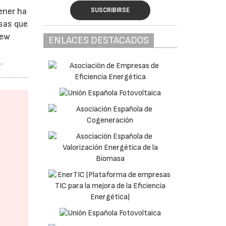
SUSCRIBIRSE
ener ha
esas que
New
ENLACES DESTACADOS
.