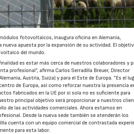
módulos fotovoltaicos, inaugura oficina en Alemania,
 nueva apuesta por la expansión de su actividad. El objeti
ovoltaico del mundo.
a finalidad es estar más cerca de nuestros colaboradores y 
ta profesional”, afirma Carlos Serradilla Breuer, Director
lemania, Austria, Suiza) y para el Este de Europa. “Es el lu
l centro de Europa, así como reforzar nuestra la presencia e
tos fabricados en la UE por sí sola no es suficiente para
estro principal objetivo será proporcionar a nuestros clie
ollo de las actividades comerciales. Ahora estamos en
rofesional. Desde la nueva sede también se atenderán los
dilla cuenta con un equipo comercial de contrastada experi
23/07/2026
30/07/2026
mente para esta labor.