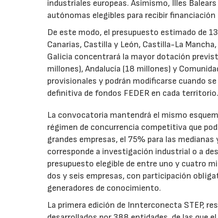
industriales europeas. Asimismo, Illes Balear
autónomas elegibles para recibir financiación
De este modo, el presupuesto estimado de 138 m
Canarias, Castilla y León, Castilla-La Mancha
Galicia concentrará la mayor dotación previst
millones), Andalucía (18 millones) y Comunida
provisionales y podrán modificarse cuando se p
definitiva de fondos FEDER en cada territorio
La convocatoria mantendrá el mismo esquema 
régimen de concurrencia competitiva que podrá
grandes empresas, el 75% para las medianas y 
corresponde a investigación industrial o a de
presupuesto elegible de entre uno y cuatro m
dos y seis empresas, con participación obliga
generadores de conocimiento.
La primera edición de Innterconecta STEP, res
desarrollados por 388 entidades, de las que 