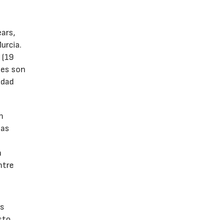
ears,
urcia.
 (19
tes son
idad
n
las
n
ntre
os
sto