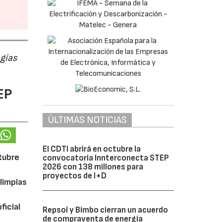
ogías
EP
ÚLTIMAS NOTICIAS
El CDTI abrirá en octubre la
ctubre
convocatoria Innterconecta STEP
2026 con 138 millones para
proyectos de I+D
limpias
ficial
Repsol y Bimbo cierran un acuerdo
de compraventa de energía