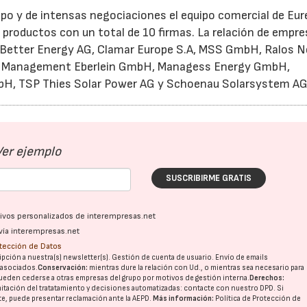
po y de intensas negociaciones el equipo comercial de Eur
s productos con un total de 10 firmas. La relación de empr
s: Better Energy AG, Clamar Europe S.A, MSS GmbH, Ralos 
e Management Eberlein GmbH, Managess Energy GmbH,
, TSP Thies Solar Power AG y Schoenau Solarsystem AG
Ver ejemplo
SUSCRIBIRME GRATIS
ativos personalizados de interempresas.net
vía interempresas.net
otección de Datos
pción a nuestra(s) newsletter(s). Gestión de cuenta de usuario. Envío de emails
o asociados.
Conservación:
mientras dure la relación con Ud., o mientras sea necesario para
ueden cederse a otras
empresas del grupo
por motivos de gestión interna.
Derechos:
imitación del tratatamiento y decisiones automatizadas:
contacte con nuestro DPD
. Si
nte, puede presentar reclamación ante la
AEPD
.
Más información:
Política de Protección de