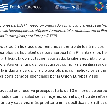
iones del CDTI Innovación orientado a financiar proyectos de I+D
 las tecnologías estratégicas fundamentales definidas por la Pl
as Estratégicas para Europa (STEP).
ooperación liderados por empresas dentro de los ámbitos
ecnologías Estratégicas para Europa (STEP). Entre ellos fi
 artificial, la computación avanzada, la ciberseguridad o la
icientes en el uso de los recursos, como las energías renov
a industria verde; y la biotecnología, con aplicaciones par
tos considerados esenciales por la Unión Europea y sus
novedad una reserva presupuestaria de 10 millones de euro
ados con la salud de las mujeres, con el objetivo de reforz
rico y cada vez más prioritario en las políticas científicas