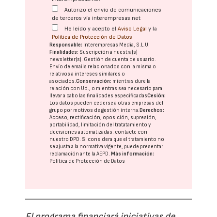
Autorizo el envío de comunicaciones
de terceros vía interempresas.net
He leído y acepto el
Aviso Legal
y la
Política de Protección de Datos
Responsable:
Interempresas Media, S.L.U.
Finalidades:
Suscripción a nuestra(s)
newsletter(s). Gestión de cuenta de usuario.
Envío de emails relacionados con la misma o
relativos a intereses similares o
asociados.
Conservación:
mientras dure la
relación con Ud., o mientras sea necesario para
llevar a cabo las finalidades especificadas
Cesión:
Los datos pueden cederse a otras
empresas del
grupo
por motivos de gestión interna.
Derechos:
Acceso, rectificación, oposición, supresión,
portabilidad, limitación del tratatamiento y
decisiones automatizadas:
contacte con
nuestro DPD
. Si considera que el tratamiento no
se ajusta a la normativa vigente, puede presentar
reclamación ante la
AEPD
.
Más información:
Política de Protección de Datos
El programa financiará iniciativas de