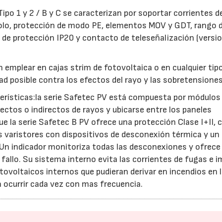
Tipo 1 y 2 / B y C se caracterizan por soportar corrientes d
olo, protección de modo PE, elementos MOV y GDT, rango 
 de protección IP20 y contacto de teleseñalización (versi
emplear en cajas strim de fotovoltaica o en cualquier tip
ad posible contra los efectos del rayo y las sobretensiones
terísticas:la serie Safetec PV está compuesta por módulos
ectos o indirectos de rayos y ubicarse entre los paneles
ue la serie Safetec B PV ofrece una protección Clase I+II, 
 varistores con dispositivos de desconexión térmica y un
. Un indicador monitoriza todas las desconexiones y ofrece 
 fallo. Su sistema interno evita las corrientes de fugas e i
tovoltaicos internos que pudieran derivar en incendios en 
a ocurrir cada vez con mas frecuencia.
23/07/2026
30/07/2026