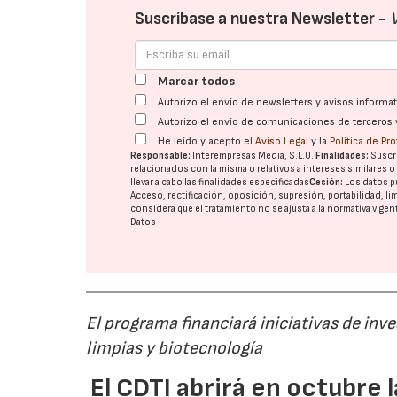
Suscríbase a nuestra Newsletter -
Marcar todos
Autorizo el envío de newsletters y avisos inform
Autorizo el envío de comunicaciones de terceros 
He leído y acepto el
Aviso Legal
y la
Política de Pr
Responsable:
Interempresas Media, S.L.U.
Finalidades:
Suscri
relacionados con la misma o relativos a intereses similares 
llevar a cabo las finalidades especificadas
Cesión:
Los datos p
Acceso, rectificación, oposición, supresión, portabilidad, l
considera que el tratamiento no se ajusta a la normativa vige
Datos
El programa financiará iniciativas de inv
limpias y biotecnología
El CDTI abrirá en octubre