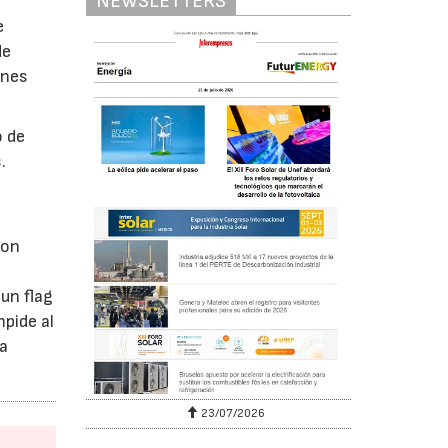
NEWSLETTERS
e
de
ones
o de
.
con
un flag
mpide al
la
23/07/2026