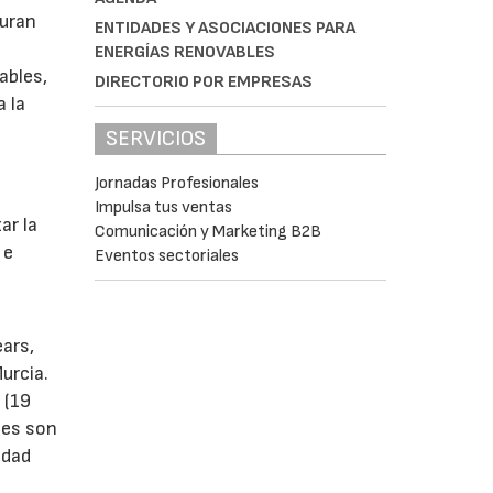
guran
ENTIDADES Y ASOCIACIONES PARA
ENERGÍAS RENOVABLES
ables,
DIRECTORIO POR EMPRESAS
a la
SERVICIOS
Jornadas Profesionales
s
Impulsa tus ventas
ar la
Comunicación y Marketing B2B
 e
Eventos sectoriales
ears,
urcia.
 (19
tes son
idad