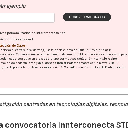
Ver ejemplo
SUSCRIBIRME GRATIS
ativos personalizados de interempresas.net
vía interempresas.net
otección de Datos
pción a nuestra(s) newsletter(s). Gestión de cuenta de usuario. Envío de emails
o asociados.
Conservación:
mientras dure la relación con Ud., o mientras sea necesario para
ueden cederse a otras
empresas del grupo
por motivos de gestión interna.
Derechos:
imitación del tratatamiento y decisiones automatizadas:
contacte con nuestro DPD
. Si
nte, puede presentar reclamación ante la
AEPD
.
Más información:
Política de Protección de
estigación centradas en tecnologías digitales, tecnol
 la convocatoria Innterconecta ST