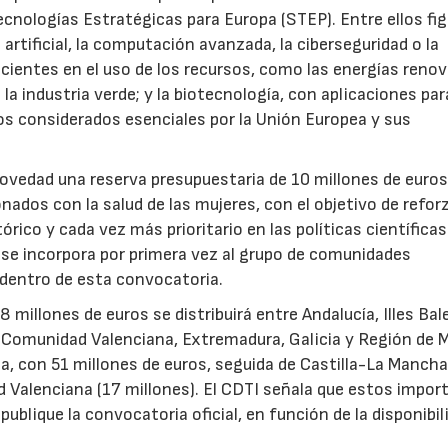
ecnologías Estratégicas para Europa (STEP). Entre ellos fi
 artificial, la computación avanzada, la ciberseguridad o la
icientes en el uso de los recursos, como las energías renov
a industria verde; y la biotecnología, con aplicaciones par
tos considerados esenciales por la Unión Europea y sus
novedad una reserva presupuestaria de 10 millones de euro
ados con la salud de las mujeres, con el objetivo de reforz
rico y cada vez más prioritario en las políticas científicas
s se incorpora por primera vez al grupo de comunidades
 dentro de esta convocatoria.
illones de euros se distribuirá entre Andalucía, Illes Bal
, Comunidad Valenciana, Extremadura, Galicia y Región de M
a, con 51 millones de euros, seguida de Castilla-La Mancha
d Valenciana (17 millones). El CDTI señala que estos impor
ublique la convocatoria oficial, en función de la disponibil
.