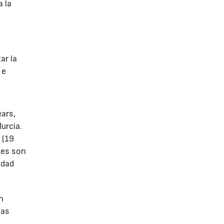
a la
s
ar la
 e
ears,
urcia.
 (19
tes son
idad
n
las