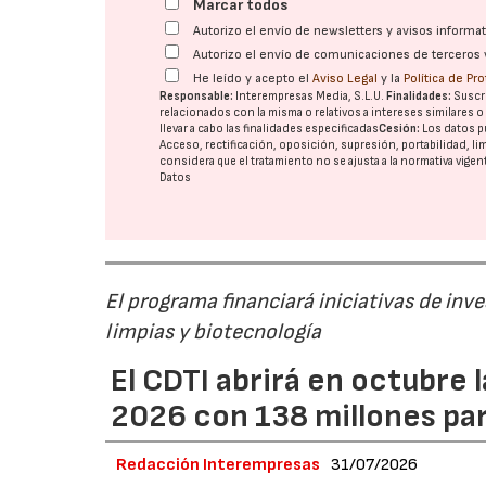
Marcar todos
Autorizo el envío de newsletters y avisos inform
Autorizo el envío de comunicaciones de terceros 
He leído y acepto el
Aviso Legal
y la
Política de Pr
Responsable:
Interempresas Media, S.L.U.
Finalidades:
Suscri
relacionados con la misma o relativos a intereses similares 
llevar a cabo las finalidades especificadas
Cesión:
Los datos p
Acceso, rectificación, oposición, supresión, portabilidad, l
considera que el tratamiento no se ajusta a la normativa vige
Datos
El programa financiará iniciativas de inv
limpias y biotecnología
El CDTI abrirá en octubre
2026 con 138 millones pa
Redacción Interempresas
31/07/2026