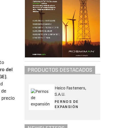
to
ro del
PRODUCTOS DESTACADOS
GE)
.
ad
Heico Fasteners,
 de
S.A.U.
 precio
PERNOS DE
EXPANSIÓN