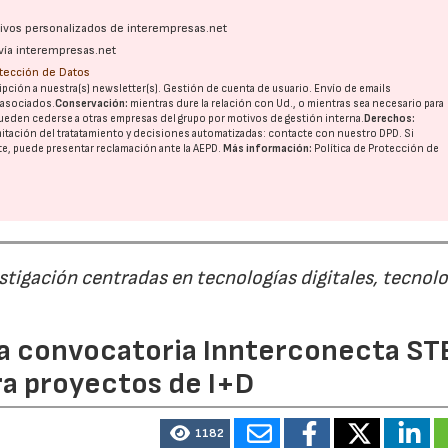
ativos personalizados de interempresas.net
vía interempresas.net
otección de Datos
pción a nuestra(s) newsletter(s). Gestión de cuenta de usuario. Envío de emails
o asociados.
Conservación:
mientras dure la relación con Ud., o mientras sea necesario para
ueden cederse a otras
empresas del grupo
por motivos de gestión interna.
Derechos:
imitación del tratatamiento y decisiones automatizadas:
contacte con nuestro DPD
. Si
nte, puede presentar reclamación ante la
AEPD
.
Más información:
Política de Protección de
estigación centradas en tecnologías digitales, tecnol
 la convocatoria Innterconecta ST
ra proyectos de I+D
1182