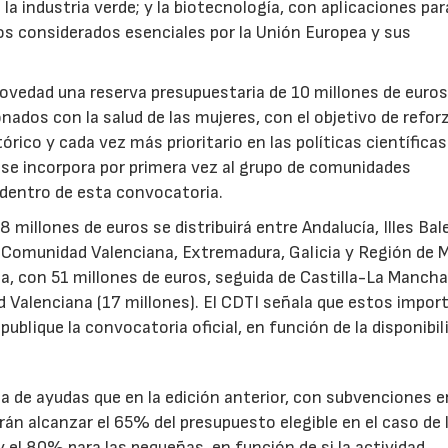
a industria verde; y la biotecnología, con aplicaciones par
tos considerados esenciales por la Unión Europea y sus
novedad una reserva presupuestaria de 10 millones de euro
ados con la salud de las mujeres, con el objetivo de reforz
rico y cada vez más prioritario en las políticas científicas
s se incorpora por primera vez al grupo de comunidades
 dentro de esta convocatoria.
illones de euros se distribuirá entre Andalucía, Illes Bal
, Comunidad Valenciana, Extremadura, Galicia y Región de M
a, con 51 millones de euros, seguida de Castilla-La Mancha
d Valenciana (17 millones). El CDTI señala que estos impor
ublique la convocatoria oficial, en función de la disponibil
.
de ayudas que en la edición anterior, con subvenciones e
n alcanzar el 65% del presupuesto elegible en el caso de 
el 80% para las pequeñas, en función de si la actividad