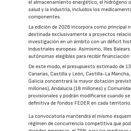
el almacenamiento energético, el hidrógeno o l
salud y la industria, incluidos los medicamen
componentes.
La edición de 2026 incorpora como principal 
destinada exclusivamente a proyectos relacion
investigación en un ámbito con un déficit histó
industriales europeas. Asimismo, Illes Balear
autónomas elegibles para recibir financiación
De este modo, el presupuesto estimado de 138 m
Canarias, Castilla y León, Castilla-La Mancha
Galicia concentrará la mayor dotación previst
millones), Andalucía (18 millones) y Comunida
provisionales y podrán modificarse cuando se p
definitiva de fondos FEDER en cada territorio
La convocatoria mantendrá el mismo esquema 
régimen de concurrencia competitiva que podrá
grandes empresas, el 75% para las medianas y 