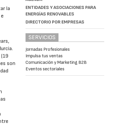
s
ENTIDADES Y ASOCIACIONES PARA
ar la
ENERGÍAS RENOVABLES
 e
DIRECTORIO POR EMPRESAS
SERVICIOS
ears,
urcia.
Jornadas Profesionales
 (19
Impulsa tus ventas
Comunicación y Marketing B2B
tes son
Eventos sectoriales
idad
n
las
n
ntre