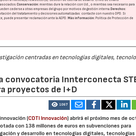
o asociados.
Conservación:
mientras dure la relación con Ud., o mientras sea necesario para
ueden cederse a otras
empresas del grupo
por motivos de gestión interna.
Derechos:
imitación del tratatamiento y decisiones automatizadas:
contacte con nuestro DPD
. Si
nte, puede presentar reclamación ante la
AEPD
.
Más información:
Política de Protección de
estigación centradas en tecnologías digitales, tecnol
 la convocatoria Innterconecta ST
ra proyectos de I+D
1067
 Innovación (
CDTI Innovación
) abrirá el próximo mes de o
otada con 138 millones de euros en subvenciones para
gación y desarrollo en tecnologías digitales, tecnologías 