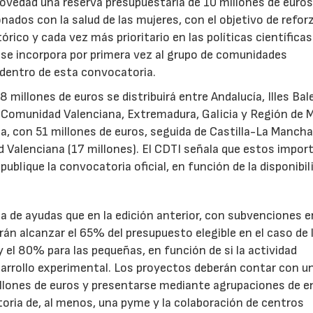
novedad una reserva presupuestaria de 10 millones de euro
ados con la salud de las mujeres, con el objetivo de reforz
rico y cada vez más prioritario en las políticas científicas
s se incorpora por primera vez al grupo de comunidades
 dentro de esta convocatoria.
illones de euros se distribuirá entre Andalucía, Illes Bal
, Comunidad Valenciana, Extremadura, Galicia y Región de M
a, con 51 millones de euros, seguida de Castilla-La Mancha
d Valenciana (17 millones). El CDTI señala que estos impor
ublique la convocatoria oficial, en función de la disponibil
.
de ayudas que en la edición anterior, con subvenciones e
n alcanzar el 65% del presupuesto elegible en el caso de 
el 80% para las pequeñas, en función de si la actividad
sarrollo experimental. Los proyectos deberán contar con u
illones de euros y presentarse mediante agrupaciones de e
toria de, al menos, una pyme y la colaboración de centros