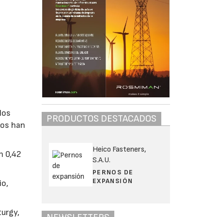
los
PRODUCTOS DESTACADOS
sos han
Heico Fasteners,
n 0,42
S.A.U.
PERNOS DE
EXPANSIÓN
io,
turgy,