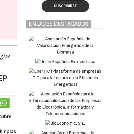
SUSCRIBIRSE
ENLACES DESTACADOS
ogías
EP
ctubre
limpias