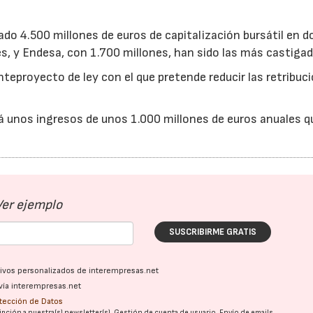
do 4.500 millones de euros de capitalización bursátil en d
es, y Endesa, con 1.700 millones, han sido las más castigad
teproyecto de ley con el que pretende reducir las retribuc
rá unos ingresos de unos 1.000 millones de euros anuales q
Ver ejemplo
SUSCRIBIRME GRATIS
ativos personalizados de interempresas.net
vía interempresas.net
23/07/2026
30/07/2026
otección de Datos
pción a nuestra(s) newsletter(s). Gestión de cuenta de usuario. Envío de emails