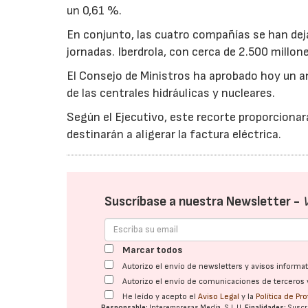
un 0,61 %.
En conjunto, las cuatro compañías se han deja
jornadas. Iberdrola, con cerca de 2.500 millon
El Consejo de Ministros ha aprobado hoy un an
de las centrales hidráulicas y nucleares.
Según el Ejecutivo, este recorte proporciona
destinarán a aligerar la factura eléctrica.
Suscríbase a nuestra Newsletter -
Marcar todos
Autorizo el envío de newsletters y avisos inform
Autorizo el envío de comunicaciones de terceros 
He leído y acepto el
Aviso Legal
y la
Política de Pr
Responsable:
Interempresas Media, S.L.U.
Finalidades:
Suscri