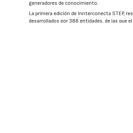
generadores de conocimiento.
La primera edición de Innterconecta STEP, res
desarrollados por 388 entidades, de las que 
elegible de 231,5 millones de euros y distribu
biotecnología (21,6%) y tecnologías limpias y 
Más información sobre Innterconecta STEP
.
Id
Re
N
Su