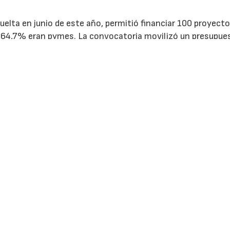
uelta en junio de este año, permitió financiar 100 proyect
el 64,7% eran pymes. La convocatoria movilizó un presupue
yó los proyectos entre tecnologías digitales (62,1%),
eficientes en el uso de los recursos (16,2%).
ver/escribir comentarios
entificarse
Contactar
Aviso Leg
gistrarse
Canal ético
Protecció
Datos
ewsLetters
Nuestros
productos
Política d
scribirse a
Cookies