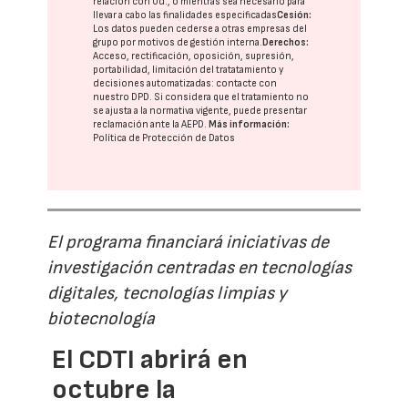
relación con Ud., o mientras sea necesario para
llevar a cabo las finalidades especificadas
Cesión:
Los datos pueden cederse a otras
empresas del
grupo
por motivos de gestión interna.
Derechos:
Acceso, rectificación, oposición, supresión,
portabilidad, limitación del tratatamiento y
decisiones automatizadas:
contacte con
nuestro DPD
. Si considera que el tratamiento no
se ajusta a la normativa vigente, puede presentar
reclamación ante la
AEPD
.
Más información:
Política de Protección de Datos
El programa financiará iniciativas de
investigación centradas en tecnologías
digitales, tecnologías limpias y
biotecnología
El CDTI abrirá en
octubre la