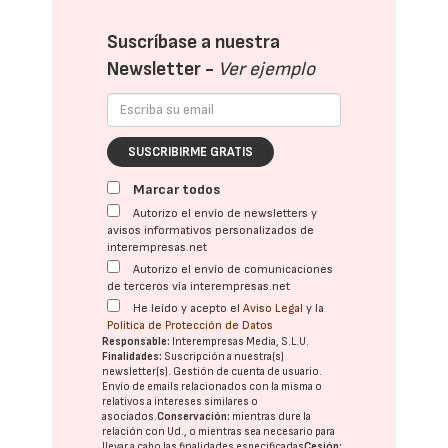
Suscríbase a nuestra
Newsletter -
Ver ejemplo
SUSCRIBIRME GRATIS
Marcar todos
Autorizo el envío de newsletters y
avisos informativos personalizados de
interempresas.net
Autorizo el envío de comunicaciones
de terceros vía interempresas.net
He leído y acepto el
Aviso Legal
y la
Política de Protección de Datos
Responsable:
Interempresas Media, S.L.U.
Finalidades:
Suscripción a nuestra(s)
newsletter(s). Gestión de cuenta de usuario.
Envío de emails relacionados con la misma o
relativos a intereses similares o
asociados.
Conservación:
mientras dure la
relación con Ud., o mientras sea necesario para
llevar a cabo las finalidades especificadas
Cesión: