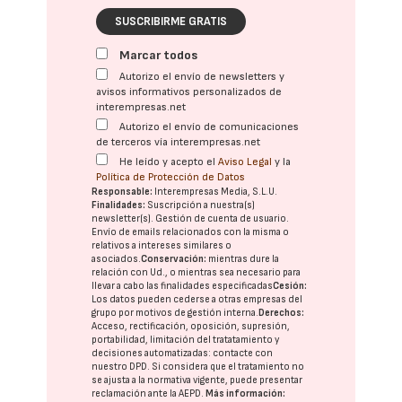
SUSCRIBIRME GRATIS
Marcar todos
Autorizo el envío de newsletters y
avisos informativos personalizados de
interempresas.net
Autorizo el envío de comunicaciones
de terceros vía interempresas.net
He leído y acepto el
Aviso Legal
y la
Política de Protección de Datos
Responsable:
Interempresas Media, S.L.U.
Finalidades:
Suscripción a nuestra(s)
newsletter(s). Gestión de cuenta de usuario.
Envío de emails relacionados con la misma o
relativos a intereses similares o
asociados.
Conservación:
mientras dure la
relación con Ud., o mientras sea necesario para
llevar a cabo las finalidades especificadas
Cesión:
Los datos pueden cederse a otras
empresas del
grupo
por motivos de gestión interna.
Derechos:
Acceso, rectificación, oposición, supresión,
portabilidad, limitación del tratatamiento y
decisiones automatizadas:
contacte con
nuestro DPD
. Si considera que el tratamiento no
se ajusta a la normativa vigente, puede presentar
reclamación ante la
AEPD
.
Más información: