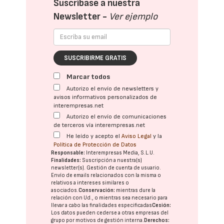
Suscríbase a nuestra
Newsletter -
Ver ejemplo
SUSCRIBIRME GRATIS
Marcar todos
Autorizo el envío de newsletters y
avisos informativos personalizados de
interempresas.net
Autorizo el envío de comunicaciones
de terceros vía interempresas.net
He leído y acepto el
Aviso Legal
y la
Política de Protección de Datos
Responsable:
Interempresas Media, S.L.U.
Finalidades:
Suscripción a nuestra(s)
newsletter(s). Gestión de cuenta de usuario.
Envío de emails relacionados con la misma o
relativos a intereses similares o
asociados.
Conservación:
mientras dure la
relación con Ud., o mientras sea necesario para
llevar a cabo las finalidades especificadas
Cesión:
Los datos pueden cederse a otras
empresas del
grupo
por motivos de gestión interna.
Derechos: