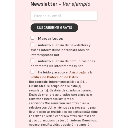
Newsletter -
Ver ejemplo
SUSCRIBIRME GRATIS
Marcar todos
Autorizo el envío de newsletters y
avisos informativos personalizados de
interempresas.net
Autorizo el envío de comunicaciones
de terceros vía interempresas.net
He leído y acepto el
Aviso Legal
y la
Política de Protección de Datos
Responsable:
Interempresas Media, S.L.U.
Finalidades:
Suscripción a nuestra(s)
newsletter(s). Gestión de cuenta de usuario.
Envío de emails relacionados con la misma o
relativos a intereses similares o
asociados.
Conservación:
mientras dure la
relación con Ud., o mientras sea necesario para
llevar a cabo las finalidades especificadas
Cesión:
Los datos pueden cederse a otras
empresas del
grupo
por motivos de gestión interna.
Derechos:
Acceso, rectificación, oposición, supresión,