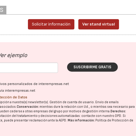
AS
Solicitar información
Ver stand virtual
Ver ejemplo
SUSCRIBIRME GRATIS
ativos personalizados de interempresas.net
vía interempresas.net
otección de Datos
pción a nuestra(s) newsletter(s). Gestión de cuenta de usuario. Envío de emails
o asociados.
Conservación:
mientras dure la relación con Ud., o mientras sea necesario para
ueden cederse a otras
empresas del grupo
por motivos de gestión interna.
Derechos:
imitación del tratatamiento y decisiones automatizadas:
contacte con nuestro DPD
. Si
nte, puede presentar reclamación ante la
AEPD
.
Más información:
Política de Protección de