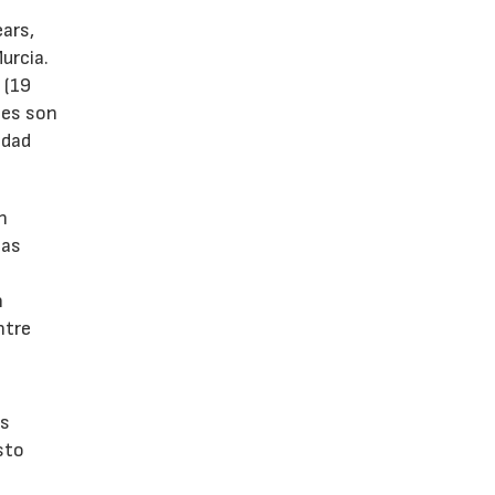
ears,
urcia.
 (19
tes son
idad
n
las
n
ntre
os
sto