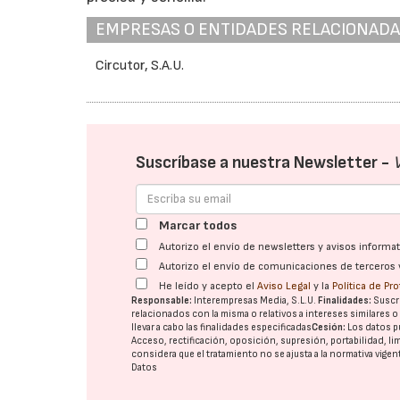
EMPRESAS O ENTIDADES RELACIONAD
Circutor, S.A.U.
Suscríbase a nuestra Newsletter -
Marcar todos
Autorizo el envío de newsletters y avisos inform
Autorizo el envío de comunicaciones de terceros 
He leído y acepto el
Aviso Legal
y la
Política de Pr
Responsable:
Interempresas Media, S.L.U.
Finalidades:
Suscri
relacionados con la misma o relativos a intereses similares 
llevar a cabo las finalidades especificadas
Cesión:
Los datos p
Acceso, rectificación, oposición, supresión, portabilidad, l
considera que el tratamiento no se ajusta a la normativa vige
Datos