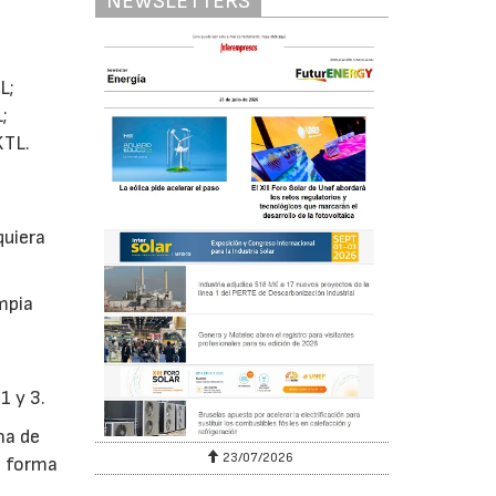
NEWSLETTERS
L;
;
TL.
quiera
mpia
1 y 3.
na de
23/07/2026
e forma