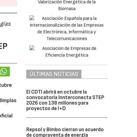
ogías
EP
ÚLTIMAS NOTICIAS
ctubre
El CDTI abrirá en octubre la
convocatoria Innterconecta STEP
limpias
2026 con 138 millones para
proyectos de I+D
ficial
Repsol y Bimbo cierran un acuerdo
de compraventa de energía