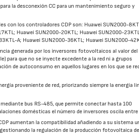
 para la desconexión CC para un mantenimiento seguro y
les con los controladores CDP son: Huawei SUN2000-8KT
17KTL; Huawei SUN2000-20KTL; Huawei SUN2000-23KTL
33KTL-A; Huawei SUN2000-36KTL; Huawei SUN2000-42K
ncia generada por los inversores fotovoltaicos al valor del
e) para que no se inyecte excedente a la red ni a grupos
lación de autoconsumo en aquellos lugares en los que se re
ergía proveniente de red, priorizando siempre la energía li
es mediante bus RS-485, que permite conectar hasta 100
alaciones domésticas el número de inversores oscila entre 
 CDP aumentan la compatibilidad añadiendo a su sistema u
23/07/2026
30/07/2026
gestionando la regulación de la producción fotovoltaica d