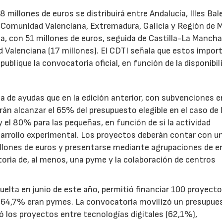
illones de euros se distribuirá entre Andalucía, Illes Bal
, Comunidad Valenciana, Extremadura, Galicia y Región de M
a, con 51 millones de euros, seguida de Castilla-La Mancha
d Valenciana (17 millones). El CDTI señala que estos impor
ublique la convocatoria oficial, en función de la disponibil
.
de ayudas que en la edición anterior, con subvenciones e
n alcanzar el 65% del presupuesto elegible en el caso de 
el 80% para las pequeñas, en función de si la actividad
sarrollo experimental. Los proyectos deberán contar con u
illones de euros y presentarse mediante agrupaciones de e
toria de, al menos, una pyme y la colaboración de centros
uelta en junio de este año, permitió financiar 100 proyect
el 64,7% eran pymes. La convocatoria movilizó un presupue
yó los proyectos entre tecnologías digitales (62,1%),