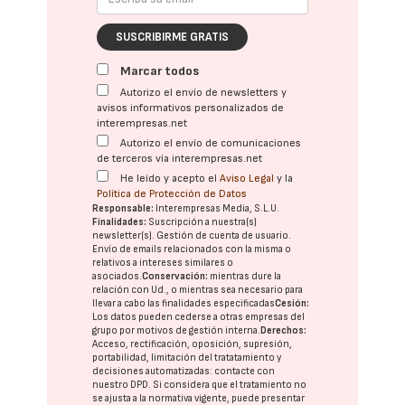
SUSCRIBIRME GRATIS
Marcar todos
Autorizo el envío de newsletters y
avisos informativos personalizados de
interempresas.net
Autorizo el envío de comunicaciones
de terceros vía interempresas.net
He leído y acepto el
Aviso Legal
y la
Política de Protección de Datos
Responsable:
Interempresas Media, S.L.U.
Finalidades:
Suscripción a nuestra(s)
newsletter(s). Gestión de cuenta de usuario.
Envío de emails relacionados con la misma o
relativos a intereses similares o
asociados.
Conservación:
mientras dure la
relación con Ud., o mientras sea necesario para
llevar a cabo las finalidades especificadas
Cesión:
Los datos pueden cederse a otras
empresas del
grupo
por motivos de gestión interna.
Derechos:
Acceso, rectificación, oposición, supresión,
portabilidad, limitación del tratatamiento y
decisiones automatizadas:
contacte con
nuestro DPD
. Si considera que el tratamiento no
se ajusta a la normativa vigente, puede presentar