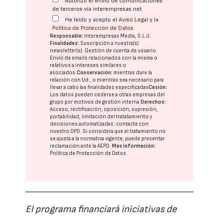
Autorizo el envío de comunicaciones
de terceros vía interempresas.net
He leído y acepto el
Aviso Legal
y la
Política de Protección de Datos
Responsable:
Interempresas Media, S.L.U.
Finalidades:
Suscripción a nuestra(s)
newsletter(s). Gestión de cuenta de usuario.
Envío de emails relacionados con la misma o
relativos a intereses similares o
asociados.
Conservación:
mientras dure la
relación con Ud., o mientras sea necesario para
llevar a cabo las finalidades especificadas
Cesión:
Los datos pueden cederse a otras
empresas del
grupo
por motivos de gestión interna.
Derechos:
Acceso, rectificación, oposición, supresión,
portabilidad, limitación del tratatamiento y
decisiones automatizadas:
contacte con
nuestro DPD
. Si considera que el tratamiento no
se ajusta a la normativa vigente, puede presentar
reclamación ante la
AEPD
.
Más información:
Política de Protección de Datos
El programa financiará iniciativas de