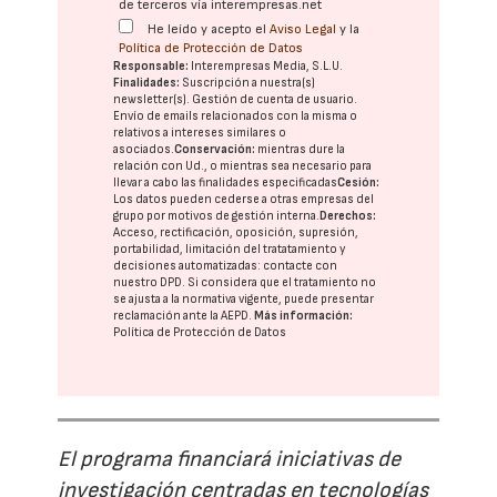
de terceros vía interempresas.net
He leído y acepto el
Aviso Legal
y la
Política de Protección de Datos
Responsable:
Interempresas Media, S.L.U.
Finalidades:
Suscripción a nuestra(s)
newsletter(s). Gestión de cuenta de usuario.
Envío de emails relacionados con la misma o
relativos a intereses similares o
asociados.
Conservación:
mientras dure la
relación con Ud., o mientras sea necesario para
llevar a cabo las finalidades especificadas
Cesión:
Los datos pueden cederse a otras
empresas del
grupo
por motivos de gestión interna.
Derechos:
Acceso, rectificación, oposición, supresión,
portabilidad, limitación del tratatamiento y
decisiones automatizadas:
contacte con
nuestro DPD
. Si considera que el tratamiento no
se ajusta a la normativa vigente, puede presentar
reclamación ante la
AEPD
.
Más información:
Política de Protección de Datos
El programa financiará iniciativas de
investigación centradas en tecnologías