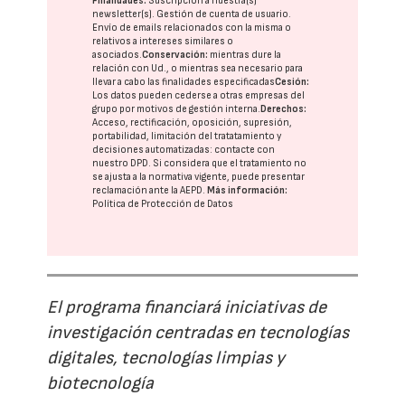
Finalidades:
Suscripción a nuestra(s)
newsletter(s). Gestión de cuenta de usuario.
Envío de emails relacionados con la misma o
relativos a intereses similares o
asociados.
Conservación:
mientras dure la
relación con Ud., o mientras sea necesario para
llevar a cabo las finalidades especificadas
Cesión:
Los datos pueden cederse a otras
empresas del
grupo
por motivos de gestión interna.
Derechos:
Acceso, rectificación, oposición, supresión,
portabilidad, limitación del tratatamiento y
decisiones automatizadas:
contacte con
nuestro DPD
. Si considera que el tratamiento no
se ajusta a la normativa vigente, puede presentar
reclamación ante la
AEPD
.
Más información:
Política de Protección de Datos
El programa financiará iniciativas de
investigación centradas en tecnologías
digitales, tecnologías limpias y
biotecnología