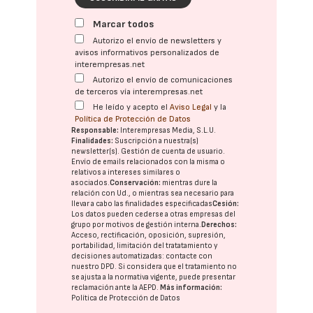
Marcar todos
Autorizo el envío de newsletters y
avisos informativos personalizados de
interempresas.net
Autorizo el envío de comunicaciones
de terceros vía interempresas.net
He leído y acepto el
Aviso Legal
y la
Política de Protección de Datos
Responsable:
Interempresas Media, S.L.U.
Finalidades:
Suscripción a nuestra(s)
newsletter(s). Gestión de cuenta de usuario.
Envío de emails relacionados con la misma o
relativos a intereses similares o
asociados.
Conservación:
mientras dure la
relación con Ud., o mientras sea necesario para
llevar a cabo las finalidades especificadas
Cesión:
Los datos pueden cederse a otras
empresas del
grupo
por motivos de gestión interna.
Derechos:
Acceso, rectificación, oposición, supresión,
portabilidad, limitación del tratatamiento y
decisiones automatizadas:
contacte con
nuestro DPD
. Si considera que el tratamiento no
se ajusta a la normativa vigente, puede presentar
reclamación ante la
AEPD
.
Más información:
Política de Protección de Datos