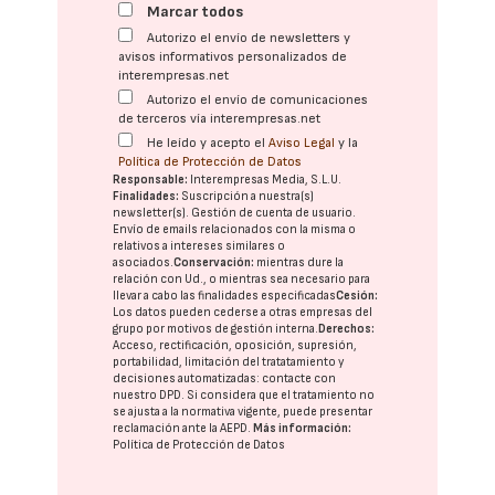
Marcar todos
Autorizo el envío de newsletters y
avisos informativos personalizados de
interempresas.net
Autorizo el envío de comunicaciones
de terceros vía interempresas.net
He leído y acepto el
Aviso Legal
y la
Política de Protección de Datos
Responsable:
Interempresas Media, S.L.U.
Finalidades:
Suscripción a nuestra(s)
newsletter(s). Gestión de cuenta de usuario.
Envío de emails relacionados con la misma o
relativos a intereses similares o
asociados.
Conservación:
mientras dure la
relación con Ud., o mientras sea necesario para
llevar a cabo las finalidades especificadas
Cesión:
Los datos pueden cederse a otras
empresas del
grupo
por motivos de gestión interna.
Derechos:
Acceso, rectificación, oposición, supresión,
portabilidad, limitación del tratatamiento y
decisiones automatizadas:
contacte con
nuestro DPD
. Si considera que el tratamiento no
se ajusta a la normativa vigente, puede presentar
reclamación ante la
AEPD
.
Más información:
Política de Protección de Datos