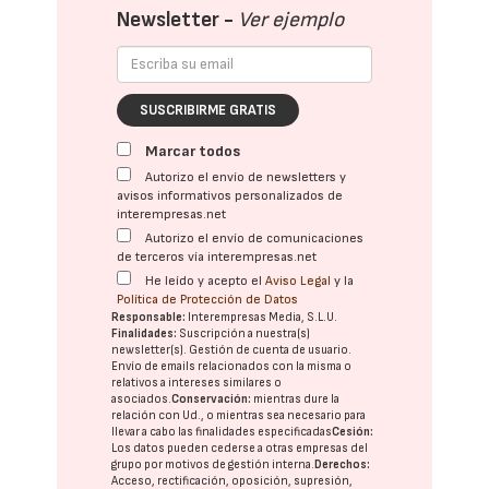
Newsletter -
Ver ejemplo
SUSCRIBIRME GRATIS
Marcar todos
Autorizo el envío de newsletters y
avisos informativos personalizados de
interempresas.net
Autorizo el envío de comunicaciones
de terceros vía interempresas.net
He leído y acepto el
Aviso Legal
y la
Política de Protección de Datos
Responsable:
Interempresas Media, S.L.U.
Finalidades:
Suscripción a nuestra(s)
newsletter(s). Gestión de cuenta de usuario.
Envío de emails relacionados con la misma o
relativos a intereses similares o
asociados.
Conservación:
mientras dure la
relación con Ud., o mientras sea necesario para
llevar a cabo las finalidades especificadas
Cesión:
Los datos pueden cederse a otras
empresas del
grupo
por motivos de gestión interna.
Derechos:
Acceso, rectificación, oposición, supresión,