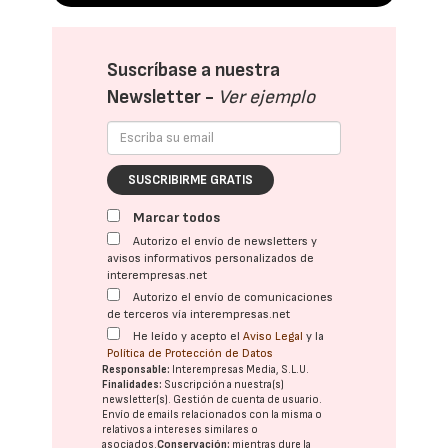
Suscríbase a nuestra
Newsletter -
Ver ejemplo
SUSCRIBIRME GRATIS
Marcar todos
Autorizo el envío de newsletters y
avisos informativos personalizados de
interempresas.net
Autorizo el envío de comunicaciones
de terceros vía interempresas.net
He leído y acepto el
Aviso Legal
y la
Política de Protección de Datos
Responsable:
Interempresas Media, S.L.U.
Finalidades:
Suscripción a nuestra(s)
newsletter(s). Gestión de cuenta de usuario.
Envío de emails relacionados con la misma o
relativos a intereses similares o
asociados.
Conservación:
mientras dure la