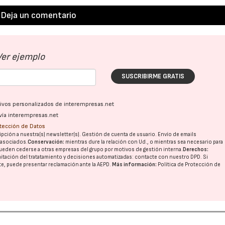
Deja un comentario
Ver ejemplo
SUSCRIBIRME GRATIS
ativos personalizados de interempresas.net
vía interempresas.net
otección de Datos
pción a nuestra(s) newsletter(s). Gestión de cuenta de usuario. Envío de emails
o asociados.
Conservación:
mientras dure la relación con Ud., o mientras sea necesario para
ueden cederse a otras
empresas del grupo
por motivos de gestión interna.
Derechos:
imitación del tratatamiento y decisiones automatizadas:
contacte con nuestro DPD
. Si
nte, puede presentar reclamación ante la
AEPD
.
Más información:
Política de Protección de