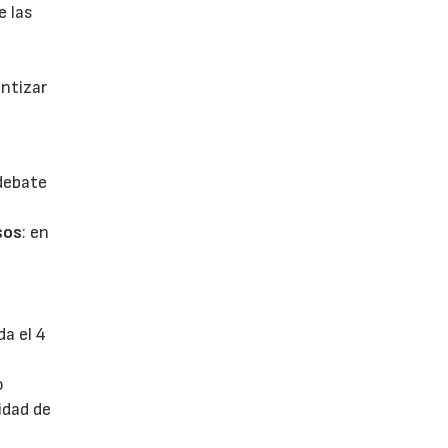
e las
antizar
 debate
sos
: en
da el 4
o
idad de