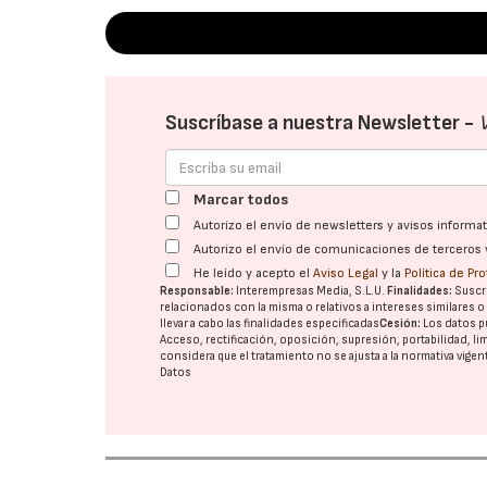
Suscríbase a nuestra Newsletter -
Marcar todos
Autorizo el envío de newsletters y avisos inform
Autorizo el envío de comunicaciones de terceros 
He leído y acepto el
Aviso Legal
y la
Política de Pr
Responsable:
Interempresas Media, S.L.U.
Finalidades:
Suscri
relacionados con la misma o relativos a intereses similares 
llevar a cabo las finalidades especificadas
Cesión:
Los datos p
Acceso, rectificación, oposición, supresión, portabilidad, l
considera que el tratamiento no se ajusta a la normativa vige
Datos