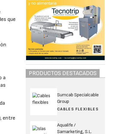
e
des que
ión
s
PRODUCTOS DESTACADOS
o a
las
Sumcab Specialcable
Group
ida
CABLES FLEXIBLES
, entre
Aqualife /
Samarketing, S.L.