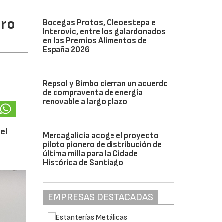
uro
Bodegas Protos, Oleoestepa e
Interovic, entre los galardonados
en los Premios Alimentos de
España 2026
Repsol y Bimbo cierran un acuerdo
de compraventa de energía
renovable a largo plazo
el
Mercagalicia acoge el proyecto
piloto pionero de distribución de
última milla para la Cidade
Histórica de Santiago
EMPRESAS DESTACADAS