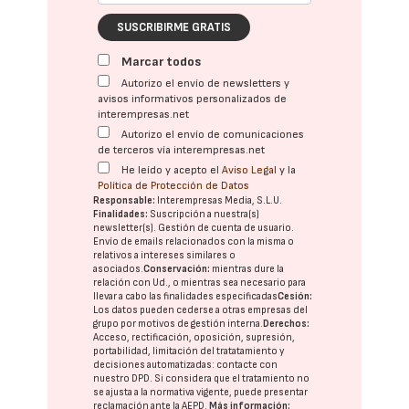
SUSCRIBIRME GRATIS
Marcar todos
Autorizo el envío de newsletters y
avisos informativos personalizados de
interempresas.net
Autorizo el envío de comunicaciones
de terceros vía interempresas.net
He leído y acepto el
Aviso Legal
y la
Política de Protección de Datos
Responsable:
Interempresas Media, S.L.U.
Finalidades:
Suscripción a nuestra(s)
newsletter(s). Gestión de cuenta de usuario.
Envío de emails relacionados con la misma o
relativos a intereses similares o
asociados.
Conservación:
mientras dure la
relación con Ud., o mientras sea necesario para
llevar a cabo las finalidades especificadas
Cesión:
Los datos pueden cederse a otras
empresas del
grupo
por motivos de gestión interna.
Derechos:
Acceso, rectificación, oposición, supresión,
portabilidad, limitación del tratatamiento y
decisiones automatizadas:
contacte con
nuestro DPD
. Si considera que el tratamiento no
se ajusta a la normativa vigente, puede presentar
reclamación ante la
AEPD
.
Más información: