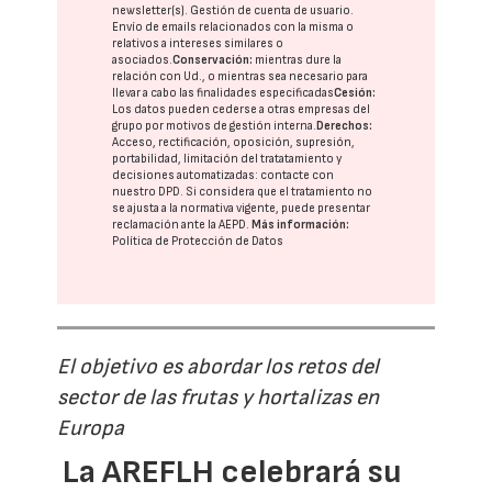
newsletter(s). Gestión de cuenta de usuario.
Envío de emails relacionados con la misma o
relativos a intereses similares o
asociados.
Conservación:
mientras dure la
relación con Ud., o mientras sea necesario para
llevar a cabo las finalidades especificadas
Cesión:
Los datos pueden cederse a otras
empresas del
grupo
por motivos de gestión interna.
Derechos:
Acceso, rectificación, oposición, supresión,
portabilidad, limitación del tratatamiento y
decisiones automatizadas:
contacte con
nuestro DPD
. Si considera que el tratamiento no
se ajusta a la normativa vigente, puede presentar
reclamación ante la
AEPD
.
Más información:
Política de Protección de Datos
El objetivo es abordar los retos del
sector de las frutas y hortalizas en
Europa
La AREFLH celebrará su