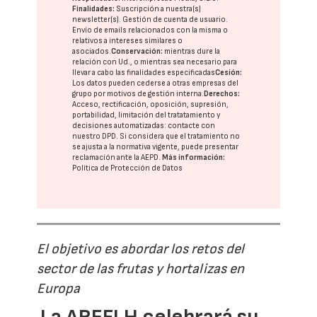
Finalidades:
Suscripción a nuestra(s)
newsletter(s). Gestión de cuenta de usuario.
Envío de emails relacionados con la misma o
relativos a intereses similares o
asociados.
Conservación:
mientras dure la
relación con Ud., o mientras sea necesario para
llevar a cabo las finalidades especificadas
Cesión:
Los datos pueden cederse a otras
empresas del
grupo
por motivos de gestión interna.
Derechos:
Acceso, rectificación, oposición, supresión,
portabilidad, limitación del tratatamiento y
decisiones automatizadas:
contacte con
nuestro DPD
. Si considera que el tratamiento no
se ajusta a la normativa vigente, puede presentar
reclamación ante la
AEPD
.
Más información:
Política de Protección de Datos
El objetivo es abordar los retos del
sector de las frutas y hortalizas en
Europa
La AREFLH celebrará su